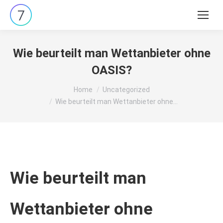
Search:
Wie beurteilt man Wettanbieter ohne
OASIS?
You are here:
Home
Uncategorized
Wie beurteilt man Wettanbieter ohne…
Wie beurteilt man
Wettanbieter ohne