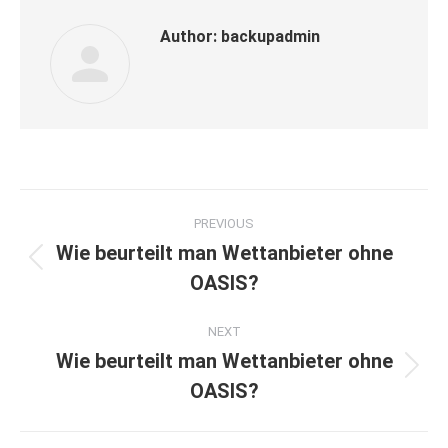
Author:
backupadmin
Post
PREVIOUS
navigation
Wie beurteilt man Wettanbieter ohne
Previous
OASIS?
post:
NEXT
Wie beurteilt man Wettanbieter ohne
Next
OASIS?
post: