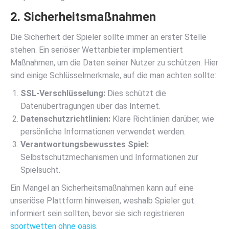
2. Sicherheitsmaßnahmen
Die Sicherheit der Spieler sollte immer an erster Stelle
stehen. Ein seriöser Wettanbieter implementiert
Maßnahmen, um die Daten seiner Nutzer zu schützen. Hier
sind einige Schlüsselmerkmale, auf die man achten sollte:
SSL-Verschlüsselung:
Dies schützt die
Datenübertragungen über das Internet.
Datenschutzrichtlinien:
Klare Richtlinien darüber, wie
persönliche Informationen verwendet werden.
Verantwortungsbewusstes Spiel:
Selbstschutzmechanismen und Informationen zur
Spielsucht.
Ein Mangel an Sicherheitsmaßnahmen kann auf eine
unseriöse Plattform hinweisen, weshalb Spieler gut
informiert sein sollten, bevor sie sich registrieren
sportwetten ohne oasis
.