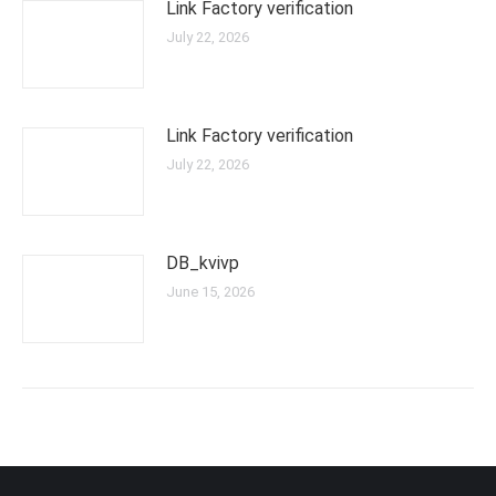
Link Factory verification
July 22, 2026
Link Factory verification
July 22, 2026
DB_kvivp
June 15, 2026