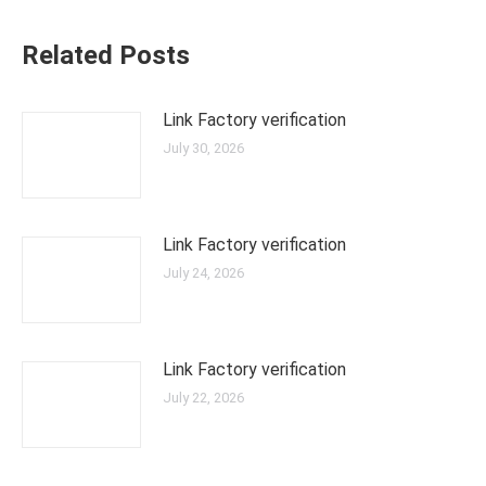
Related Posts
Link Factory verification
July 30, 2026
Link Factory verification
July 24, 2026
Link Factory verification
July 22, 2026