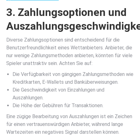
3. Zahlungsoptionen und
Auszahlungsgeschwindigke
Diverse Zahlungsoptionen sind entscheidend für die
Benutzerfreundlichkeit eines Wettanbieters. Anbieter, die
nur wenige Zahlungsmethoden anbieten, könnten für viele
Spieler unattraktiv sein. Achten Sie auf:
Die Verfügbarkeit von gängigen Zahlungsmethoden wie
Kreditkarten, E-Wallets und Banküberweisungen.
Die Geschwindigkeit von Einzahlungen und
Auszahlungen.
Die Höhe der Gebühren für Transaktionen.
Eine zügige Bearbeitung von Auszahlungen ist ein Zeichen
für einen vertrauenswürdigen Anbieter, während lange
Wartezeiten ein negatives Signal darstellen können.