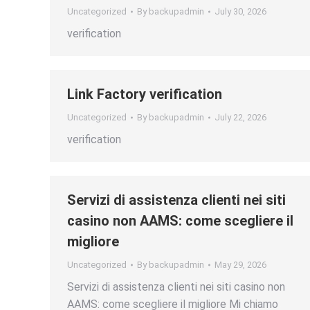
Uncategorized
By
backupadmin
July 30, 2026
verification
Link Factory verification
Uncategorized
By
backupadmin
July 22, 2026
verification
Servizi di assistenza clienti nei siti
casino non AAMS: come scegliere il
migliore
Uncategorized
By
backupadmin
May 29, 2026
Servizi di assistenza clienti nei siti casino non
AAMS: come scegliere il migliore Mi chiamo