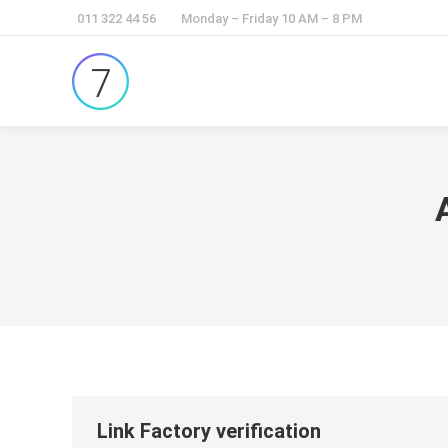
011 322 44 56
Monday – Friday 10 AM – 8 PM
Link Factory verification