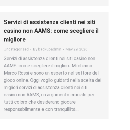
Servizi di assistenza clienti nei siti
casino non AAMS: come scegliere il
migliore
Uncategorized
By
backupadmin
May 29, 2026
Servizi di assistenza clienti nei siti casino non
AAMS: come scegliere il migliore Mi chiamo
Marco Rossi e sono un esperto nel settore del
gioco online. Oggi voglio guidarti nella scelta dei
migliori servizi di assistenza clienti nei siti
casino non AAMS, un argomento cruciale per
tutti coloro che desiderano giocare
responsabilmente e con tranquillità.…