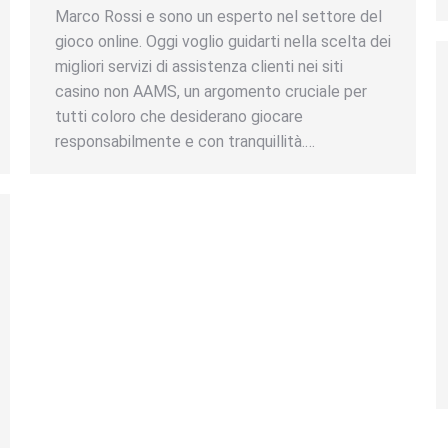
Marco Rossi e sono un esperto nel settore del
gioco online. Oggi voglio guidarti nella scelta dei
migliori servizi di assistenza clienti nei siti
casino non AAMS, un argomento cruciale per
tutti coloro che desiderano giocare
responsabilmente e con tranquillità.…