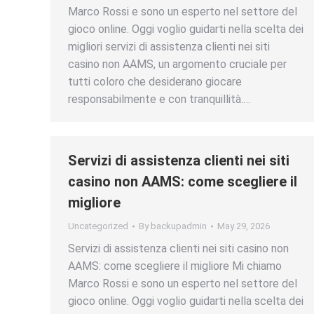
Marco Rossi e sono un esperto nel settore del
gioco online. Oggi voglio guidarti nella scelta dei
migliori servizi di assistenza clienti nei siti
casino non AAMS, un argomento cruciale per
tutti coloro che desiderano giocare
responsabilmente e con tranquillità.…
Servizi di assistenza clienti nei siti
casino non AAMS: come scegliere il
migliore
Uncategorized
By
backupadmin
May 29, 2026
Servizi di assistenza clienti nei siti casino non
AAMS: come scegliere il migliore Mi chiamo
Marco Rossi e sono un esperto nel settore del
gioco online. Oggi voglio guidarti nella scelta dei