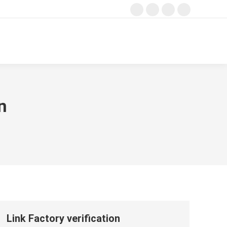
Facebook
Twitter
Instagram
YouTube
page
page
page
page
opens
opens
opens
opens
Search:
in
in
in
in
new
new
new
new
window
window
window
window
n
Link Factory verification