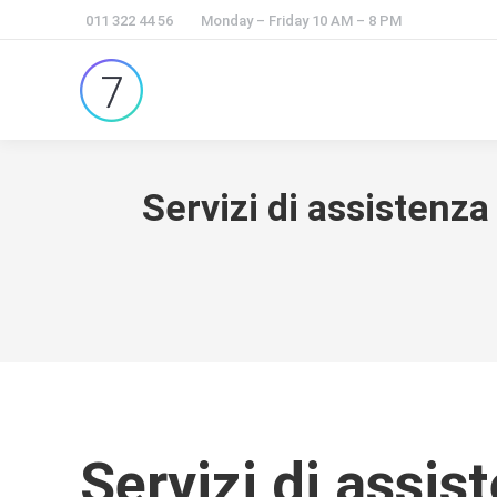
011 322 44 56
Monday – Friday 10 AM – 8 PM
Servizi di assistenza
Servizi di assis