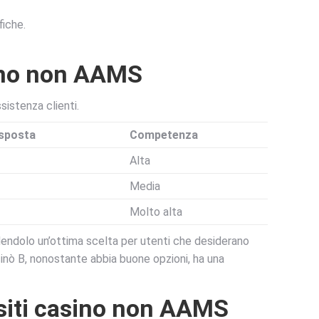
fiche.
asino non AAMS
sistenza clienti.
isposta
Competenza
Alta
Media
Molto alta
ndendolo un’ottima scelta per utenti che desiderano
sinò B, nonostante abbia buone opzioni, ha una
i siti casino non AAMS