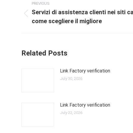
PREVIOUS
navigation
Servizi di assistenza clienti nei siti
Previous
come scegliere il migliore
post:
Related Posts
Link Factory verification
July 30, 2026
Link Factory verification
July 22, 2026