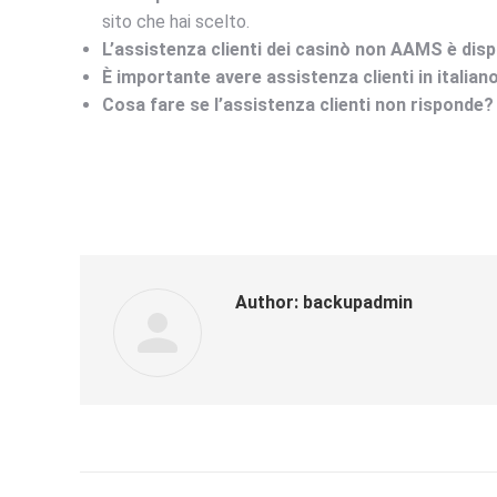
sito che hai scelto.
L’assistenza clienti dei casinò non AAMS è disp
È importante avere assistenza clienti in italian
Cosa fare se l’assistenza clienti non risponde?
Author:
backupadmin
Post