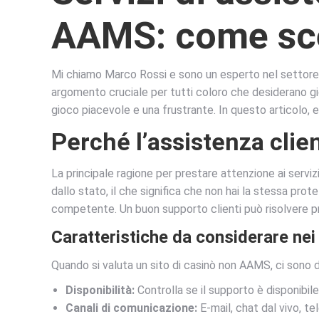
AAMS: come sceg
Mi chiamo Marco Rossi e sono un esperto nel settore del
argomento cruciale per tutti coloro che desiderano gioc
gioco piacevole e una frustrante. In questo articolo, e
Perché l’assistenza clie
La principale ragione per prestare attenzione ai serviz
dallo stato, il che significa che non hai la stessa pro
competente. Un buon supporto clienti può risolvere p
Caratteristiche da considerare nei 
Quando si valuta un sito di casinò non AAMS, ci sono d
Disponibilità:
Controlla se il supporto è disponibil
Canali di comunicazione:
E-mail, chat dal vivo, t