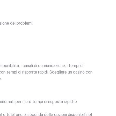
zione dei problemi.
ponibilità, i canali di comunicazione, i tempi di
con tempi di risposta rapidi. Scegliere un casinò con
.
rinomati per i loro tempi di risposta rapidi e
l o telefono, a seconda delle opzioni disponibili nel