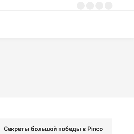
Facebook
Twitter
Instagram
YouTube
page
page
page
page
opens
opens
opens
opens
Search:
in
in
in
in
new
new
new
new
window
window
window
window
Секреты большой победы в Pinco