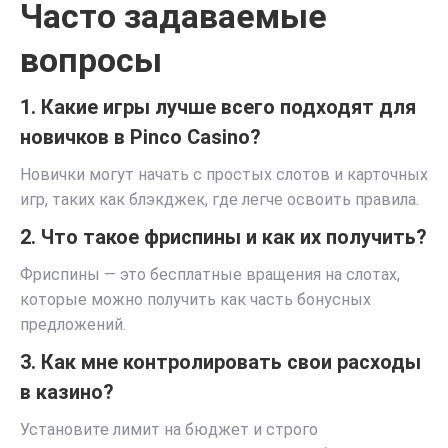
Часто задаваемые
вопросы
1. Какие игры лучше всего подходят для
новичков в Pinco Casino?
Новички могут начать с простых слотов и карточных
игр, таких как блэкджек, где легче освоить правила.
2. Что такое фриспины и как их получить?
Фриспины — это бесплатные вращения на слотах,
которые можно получить как часть бонусных
предложений.
3. Как мне контролировать свои расходы
в казино?
Установите лимит на бюджет и строго