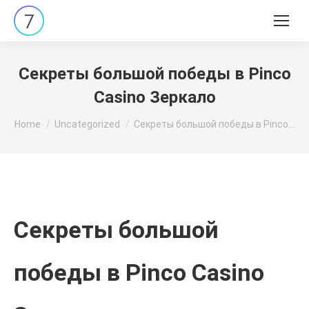
Search:
Секреты большой победы в Pinco
Casino Зеркало
You are here:
Home
Uncategorized
Секреты большой победы в Pinco…
Секреты большой
победы в Pinco Casino