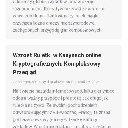
odmieniły globus zakładów, dostarczając
różnorodność alternatyw rozrywki z komfortu
własnego domu. Ten kwitnący rynek ciągle
przyciąga liczne graczy międzynarodowo,
zachęconych przygodą gier komputerowych
Wzrost Ruletki w Kasynach online
Kryptograficznych: Kompleksowy
Przegląd
Uncategorized
By
digitalawesome
April 29, 2026
Na świecie hazardu internetowego, kilka gier wideo
oddaje ważny przygodę i prostotę tak długo jak
ruletka na żywo. Ze swoimi pochodzeniem
odwzorowującymi XVII-wiecznej Francji, ta znana
gra hazardowa wyryła się w tkankę kultury
zakładów. W ostatnich latach, krajobraz ruletki na