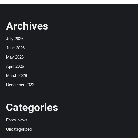
Archives
July 2026
June 2026
May 2026
April 2026
March 2026
December 2022
Categories
Forex News
Uncategorized