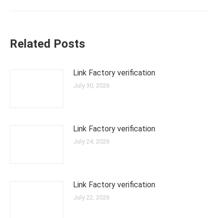
Related Posts
Link Factory verification
July 30, 2026
Link Factory verification
July 24, 2026
Link Factory verification
July 22, 2026