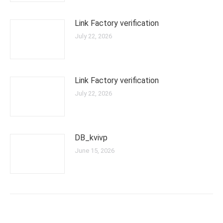
Link Factory verification
July 22, 2026
Link Factory verification
July 22, 2026
DB_kvivp
June 15, 2026