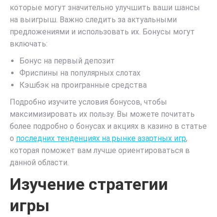
которые могут значительно улучшить ваши шансы
на выигрыш. Важно следить за актуальными
предложениями и использовать их. Бонусы могут
включать:
Бонус на первый депозит
Фриспины на популярных слотах
Кэшбэк на проигранные средства
Подробно изучите условия бонусов, чтобы
максимизировать их пользу. Вы можете почитать
более подробно о бонусах и акциях в казино в статье
о
последних тенденциях на рынке азартных игр
,
которая поможет вам лучше ориентироваться в
данной области.
Изучение стратегии
игры