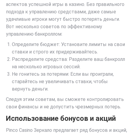
аспектов успешной игры в казино. Без правильного
подхода к управлению средствами, даже самые
удачливые игроки могут быстро потерять деньги.
Вот несколько советов по эффективному
управлению банкроллом:
Определите бюджет: Установите лимиты на свои
ставки и строго их придерживайтесь.
Распределите средства: Разделите ваш банкролл
на несколько игровых сессий.
Не гонитесь за потерями: Если вы проиграли,
старайтесь не увеличивать ставки, чтобы
вернуть деньги.
Следуя этим советам, вы сможете контролировать
свои финансы и не допустить чрезмерных потерь.
Использование бонусов и акций
Pinco Casino Зеркало предлагает ряд бонусов и акций,