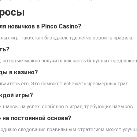
просы
ля новичков в Pinco Casino?
ных игр, таких как блэкджек, где легче освоить правила.
ить?
, которые можно получить как часть бонусных предложен
ды в казино?
вайтесь его. Это поможет избежать чрезмерных трат.
аждой игры?
 шансы на успех, особенно в играх, требующих навыков.
о на постоянной основе?
однако следование правильным стратегиям может улучш