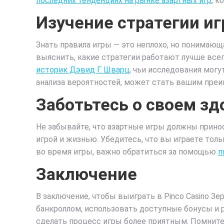
последних тенденциях на рынке азартных игр
, к
Изучение стратегии и
Знать правила игры — это неплохо, но понимаю
выяснить, какие стратегии работают лучше все
историк Дэвид Г. Шварц
, чьи исследования могу
анализа вероятностей, может стать вашим пре
Заботьтесь о своем зд
Не забывайте, что азартные игры должны прино
игрой и жизнью. Убедитесь, что вы играете толь
во время игры, важно обратиться за помощью
п
Заключение
В заключение, чтобы выиграть в Pinco Casino 
банкроллом, использовать доступные бонусы и р
сделать процесс игры более приятным. Помните