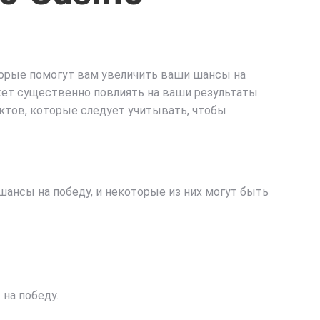
оторые помогут вам увеличить ваши шансы на
жет существенно повлиять на ваши результаты.
ктов, которые следует учитывать, чтобы
шансы на победу, и некоторые из них могут быть
на победу.