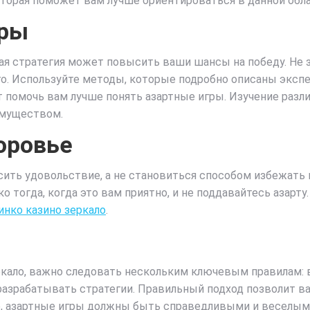
оторая поможет вам лучше ориентироваться в данной обла
гры
щая стратегия может повысить ваши шансы на победу. Не 
го. Используйте методы, которые подробно описаны экспе
т помочь вам лучше понять азартные игры. Изучение разл
имуществом.
оровье
сить удовольствие, а не становиться способом избежать
ко тогда, когда это вам приятно, и не поддавайтесь азарт
инко казино зеркало
.
Зеркало, важно следовать нескольким ключевым правилам:
азрабатывать стратегии. Правильный подход позволит вам
, азартные игры должны быть справедливыми и веселыми