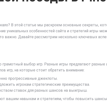
Зеркало? В этой статье мы раскроем основные секреты, к
ание уникальных особенностей сайта и стратегий игры мо
то важно. Давайте рассмотрим несколько ключевых аспе
это грамотный выбор игр. Разные игры предлагают разные 
пов игр, на которые стоит обратить внимание:
енно прогрессивные джекпоты.
дложить игрокам стратегические преимущества.
еством ставок для разных шансов на выигрыш.
ют вашим навыкам и стратегиям, чтобы повысить шансы 