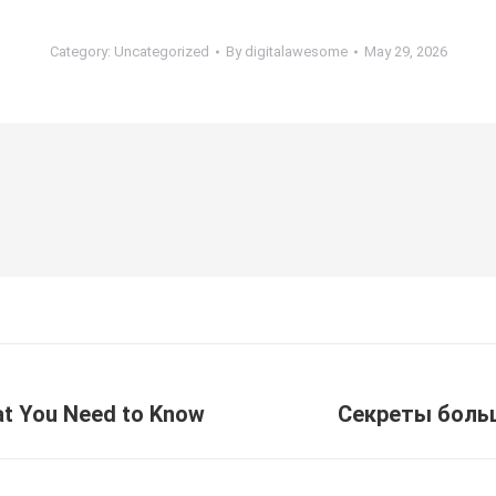
Category:
Uncategorized
By
digitalawesome
May 29, 2026
t You Need to Know
Секреты больш
Next
post: