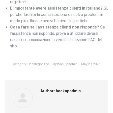
registrarti.
È importante avere assistenza clienti in italiano?
Sì,
perché facilita la comunicazione e risolve problemi in
modo più efficace senza barriere linguistiche.
Cosa fare se l’assistenza clienti non risponde?
Se
l’assistenza non risponde, prova a utilizzare diversi
canali di comunicazione o verifica la sezione FAQ del
sito.
Category:
Uncategorized
By
backupadmin
May 29, 2026
Author:
backupadmin