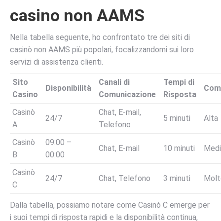
casino non AAMS
Nella tabella seguente, ho confrontato tre dei siti di
casinò non AAMS più popolari, focalizzandomi sui loro
servizi di assistenza clienti.
Sito
Canali di
Tempi di
Disponibilità
Com
Casino
Comunicazione
Risposta
Casinò
Chat, E-mail,
24/7
5 minuti
Alta
A
Telefono
Casinò
09:00 –
Chat, E-mail
10 minuti
Medi
B
00:00
Casinò
24/7
Chat, Telefono
3 minuti
Molt
C
Dalla tabella, possiamo notare come Casinò C emerge per
i suoi tempi di risposta rapidi e la disponibilità continua,