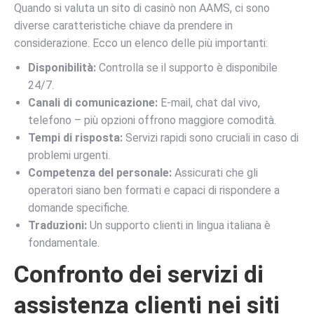
Quando si valuta un sito di casinò non AAMS, ci sono
diverse caratteristiche chiave da prendere in
considerazione. Ecco un elenco delle più importanti:
Disponibilità:
Controlla se il supporto è disponibile
24/7.
Canali di comunicazione:
E-mail, chat dal vivo,
telefono – più opzioni offrono maggiore comodità.
Tempi di risposta:
Servizi rapidi sono cruciali in caso di
problemi urgenti.
Competenza del personale:
Assicurati che gli
operatori siano ben formati e capaci di rispondere a
domande specifiche.
Traduzioni:
Un supporto clienti in lingua italiana è
fondamentale.
Confronto dei servizi di
assistenza clienti nei siti