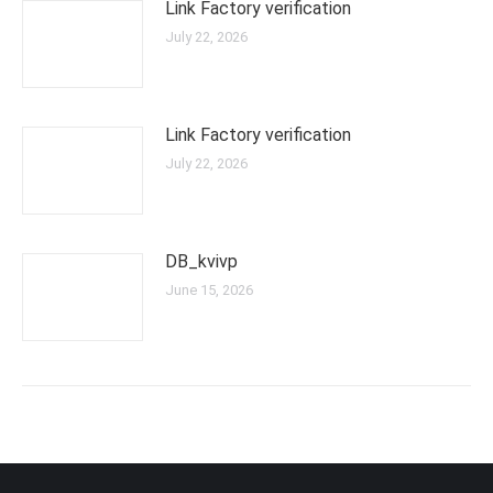
Link Factory verification
July 22, 2026
Link Factory verification
July 22, 2026
DB_kvivp
June 15, 2026