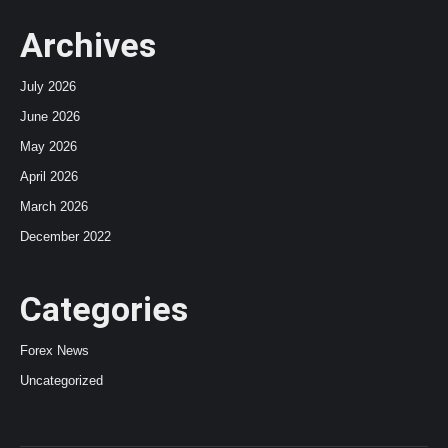
Archives
July 2026
June 2026
May 2026
April 2026
March 2026
December 2022
Categories
Forex News
Uncategorized