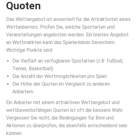
Quoten
Das Wettangebot ist essentiell für die Attraktivität eines
Wettanbieters. Prüfen Sie, welche Sportarten und
Veranstaltungen angeboten werden. Ein breites Angebot
an Wettmärkten kann das Spielerlebnis bereichern.
Wichtige Punkte sind:
Die Vielfalt an verfügbaren Sportarten (z.B. Fußball,
Tennis, Basketball).
Die Anzahl der Wettmöglichkeiten pro Spiel.
Die Höhe der Quoten im Vergleich zu anderen
Anbietern.
Ein Anbieter mit einem attraktiven Wettangebot und
wettbewerbsfähigen Quoten ist oft die bessere Wahl.
Vergessen Sie nicht, die Bedingungen für Boni und
Aktionen zu überprüfen, die ebenfalls entscheidend sein
können.