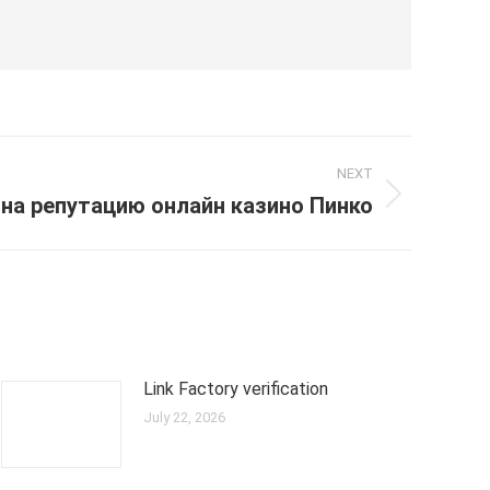
NEXT
 на репутацию онлайн казино Пинко
Link Factory verification
July 22, 2026