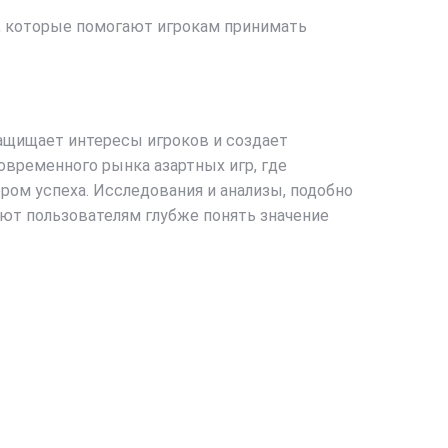
, которые помогают игрокам принимать
защищает интересы игроков и создает
овременного рынка азартных игр, где
ом успеха. Исследования и анализы, подобно
ают пользователям глубже понять значение