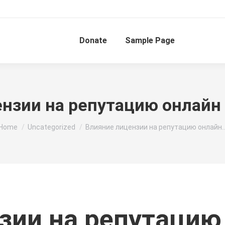
Donate
Sample Page
нзии на репутацию онлайн
You are here:
Home
Uncategorized
Влияние лицензии на репутацию онлайн
зии на репутацию