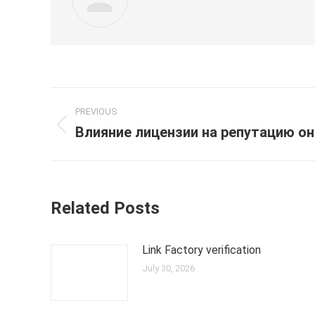
Post
PREVIOUS
navigation
Влияние лицензии на репутацию он
Previous
post:
Related Posts
Link Factory verification
July 30, 2026