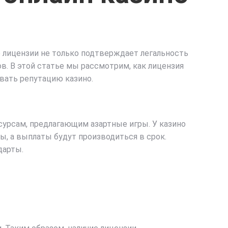
 лицензии не только подтверждает легальность
в. В этой статье мы рассмотрим, как лицензия
вать репутацию казино.
урсам, предлагающим азартные игры. У казино
ы, а выплаты будут производиться в срок.
дарты.