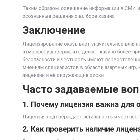
Таким образом, освещение информации в СМИ и
осознанные решения о выборе казино.
Заключение
Лицензирование оказывает значительное влияни
атмосферу доверия, что делает казино более пр
безопасность и честность имеют первостепенно
мнениям специалистов в области азартных игр, 
лицензии и её окружающие риски.
Часто задаваемые воп
1. Почему лицензия важна для 
Лицензия подтверждает легальность и честность
2. Как проверить наличие лиценз