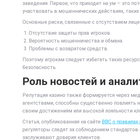
заведения. Первое, что приходит на ум — это п
участвовать в мошеннических действиях, таких
Основные риски, связанные с отсутствием лице
Отсутствие защиты прав игроков.
Вероятность мошенничества и обмана.
Проблемы с возвратом средств.
Поэтому игрокам следует избегать таких ресурс
безопасность.
Роль новостей и анал
Репутация казино также формируется через ме
агентствами, способны существенно повлиять на
своим достижениям или высокой лояльности кли
Статья, опубликованная на сайте
BBC о правилах 
регуляторы следят за соблюдением стандартов в
заслуживают доверия клиентов.