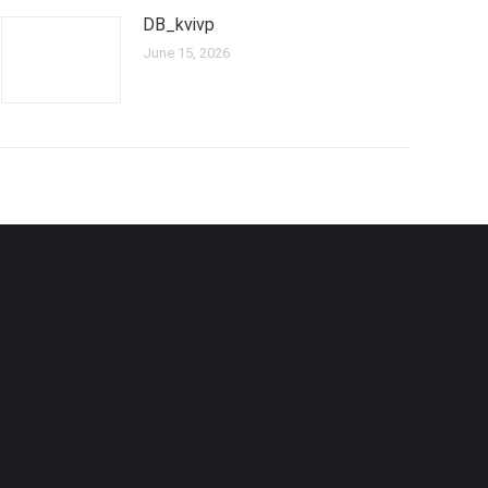
DB_kvivp
June 15, 2026