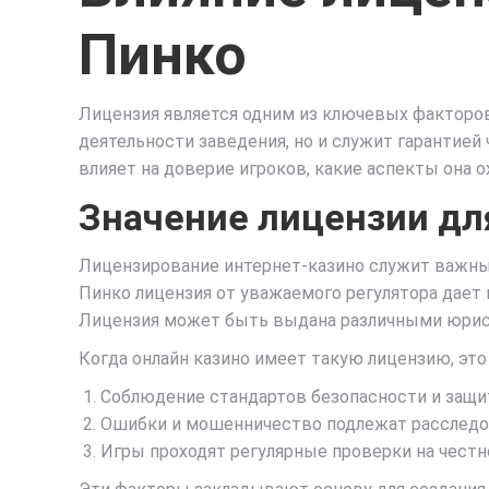
Пинко
Лицензия является одним из ключевых факторов
деятельности заведения, но и служит гарантией
влияет на доверие игроков, какие аспекты она 
Значение лицензии дл
Лицензирование интернет-казино служит важны
Пинко лицензия от уважаемого регулятора дает 
Лицензия может быть выдана различными юрисди
Когда онлайн казино имеет такую лицензию, это 
Соблюдение стандартов безопасности и защи
Ошибки и мошенничество подлежат расследо
Игры проходят регулярные проверки на честно