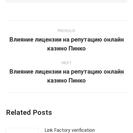
Post
PREVIOUS
navigation
Влияние лицензии на репутацию онлайн
Previous
казино Пинко
post:
NEXT
Влияние лицензии на репутацию онлайн
Next
казино Пинко
post:
Related Posts
Link Factory verification