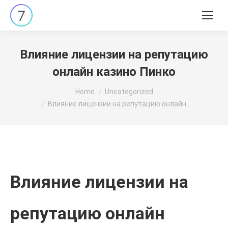
Search:
Влияние лицензии на репутацию
онлайн казино Пинко
You are here:
Home
Uncategorized
Влияние лицензии на репутацию онлайн…
Влияние лицензии на
репутацию онлайн