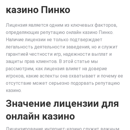
казино Пинко
Лицензия является одним из ключевых факторов,
определяющих репутацию онлайн казино Пинко.
Наличие лицензии не только подтверждает
легальность деятельности заведения, но и служит
гарантией честности игр, надежности выплат и
защиты прав клиентов. В этой статье мы
рассмотрим, как лицензия влияет на доверие
игроков, какие аспекты она охватывает и почему ее
отсутствие может серьезно подорвать репутацию
казино.
Значение лицензии для
онлайн казино
Лицензирование интернет-казино служит важным