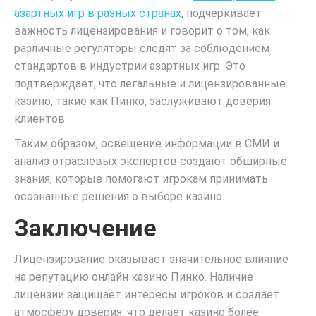
азартных игр в разных странах
, подчеркивает
важность лицензирования и говорит о том, как
различные регуляторы следят за соблюдением
стандартов в индустрии азартных игр. Это
подтверждает, что легальные и лицензированные
казино, такие как Пинко, заслуживают доверия
клиентов.
Таким образом, освещение информации в СМИ и
анализ отраслевых экспертов создают обширные
знания, которые помогают игрокам принимать
осознанные решения о выборе казино.
Заключение
Лицензирование оказывает значительное влияние
на репутацию онлайн казино Пинко. Наличие
лицензии защищает интересы игроков и создает
атмосферу доверия, что делает казино более