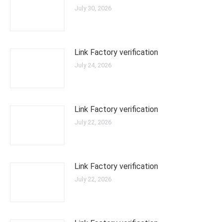
July 30, 2026
Link Factory verification
July 24, 2026
Link Factory verification
July 22, 2026
Link Factory verification
July 22, 2026