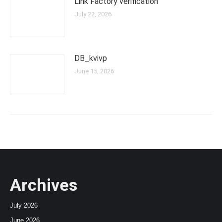
Link Factory verification
July 22, 2026
DB_kvivp
June 15, 2026
Archives
July 2026
June 2026