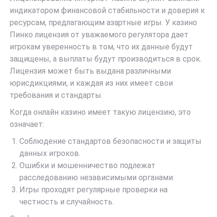
индикатором финансовой стабильности и доверия к
ресурсам, предлагающим азартные игры. У казино
Пинко лицензия от уважаемого регулятора дает
игрокам уверенность в том, что их данные будут
защищены, а выплаты будут производиться в срок.
Лицензия может быть выдана различными
юрисдикциями, и каждая из них имеет свои
требования и стандарты.
Когда онлайн казино имеет такую лицензию, это
означает:
Соблюдение стандартов безопасности и защиты
данных игроков.
Ошибки и мошенничество подлежат
расследованию независимыми органами.
Игры проходят регулярные проверки на
честность и случайность.