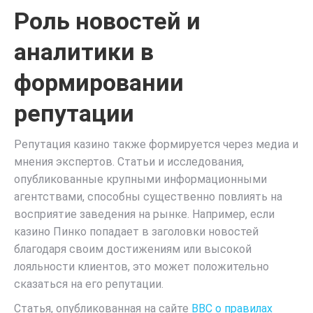
Роль новостей и
аналитики в
формировании
репутации
Репутация казино также формируется через медиа и
мнения экспертов. Статьи и исследования,
опубликованные крупными информационными
агентствами, способны существенно повлиять на
восприятие заведения на рынке. Например, если
казино Пинко попадает в заголовки новостей
благодаря своим достижениям или высокой
лояльности клиентов, это может положительно
сказаться на его репутации.
Статья, опубликованная на сайте
BBC о правилах