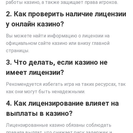
работы казино, а также защищает права игроков.
2. Как проверить наличие лицензии
у онлайн казино?
Вы можете найти информацию о лицензии на
официальном сайте казино или внизу главной
страницы.
3. Что делать, если казино не
имеет лицензии?
Рекомендуется избегать игра на таких ресурсах, так
как они могут быть ненадежными.
4. Как лицензирование влияет на
выплаты в казино?
Лицензированные казино обязаны соблюдать
правила выплат, что снижает риск задержек и