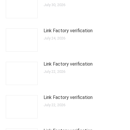
July 30, 2026
Link Factory verification
July 24, 2026
Link Factory verification
July 22, 2026
Link Factory verification
July 22, 2026