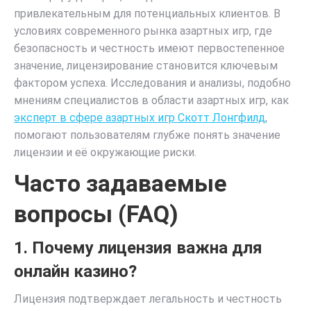
привлекательным для потенциальных клиентов. В
условиях современного рынка азартных игр, где
безопасность и честность имеют первостепенное
значение, лицензирование становится ключевым
фактором успеха. Исследования и анализы, подобно
мнениям специалистов в области азартных игр, как
эксперт в сфере азартных игр Скотт Лонгфилд
,
помогают пользователям глубже понять значение
лицензии и её окружающие риски.
Часто задаваемые
вопросы (FAQ)
1. Почему лицензия важна для
онлайн казино?
Лицензия подтверждает легальность и честность