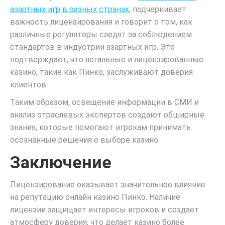
азартных игр в разных странах
, подчеркивает
важность лицензирования и говорит о том, как
различные регуляторы следят за соблюдением
стандартов в индустрии азартных игр. Это
подтверждает, что легальные и лицензированные
казино, такие как Пинко, заслуживают доверия
клиентов.
Таким образом, освещение информации в СМИ и
анализ отраслевых экспертов создают обширные
знания, которые помогают игрокам принимать
осознанные решения о выборе казино.
Заключение
Лицензирование оказывает значительное влияние
на репутацию онлайн казино Пинко. Наличие
лицензии защищает интересы игроков и создает
атмосферу доверия, что делает казино более