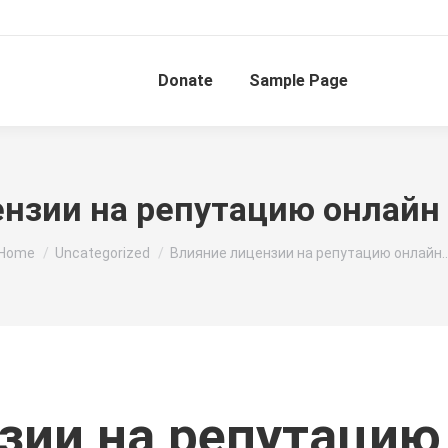
Donate
Sample Page
нзии на репутацию онлайн
You are here:
Home
Uncategorized
Влияние лицензии на репутацию онлайн
зии на репутацию