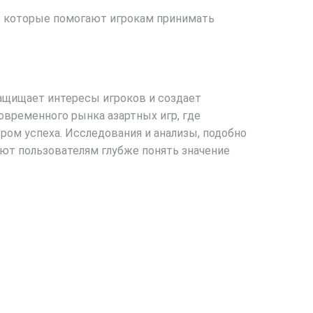
, которые помогают игрокам принимать
защищает интересы игроков и создает
овременного рынка азартных игр, где
ом успеха. Исследования и анализы, подобно
ают пользователям глубже понять значение