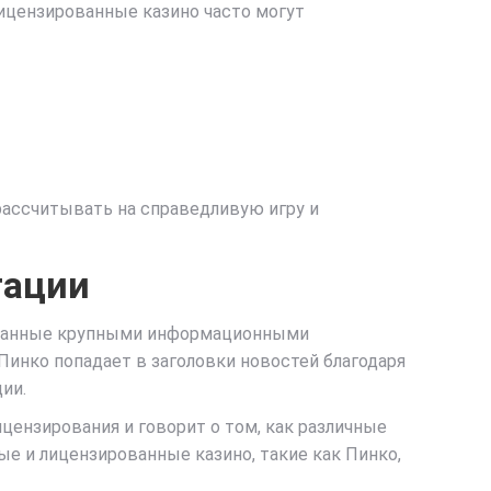
лицензированные казино часто могут
 рассчитывать на справедливую игру и
тации
кованные крупными информационными
Пинко попадает в заголовки новостей благодаря
ии.
ицензирования и говорит о том, как различные
ые и лицензированные казино, такие как Пинко,