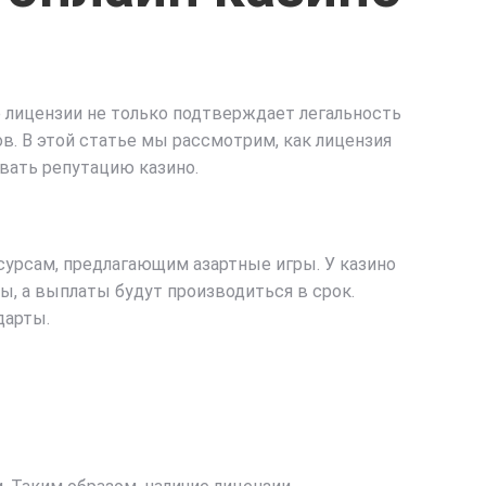
 лицензии не только подтверждает легальность
в. В этой статье мы рассмотрим, как лицензия
вать репутацию казино.
урсам, предлагающим азартные игры. У казино
ы, а выплаты будут производиться в срок.
дарты.