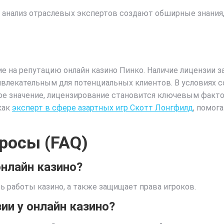
 анализ отраслевых экспертов создают обширные знания
е на репутацию онлайн казино Пинко. Наличие лицензии 
ивлекательным для потенциальных клиентов. В условиях с
е значение, лицензирование становится ключевым фактор
как
эксперт в сфере азартных игр Скотт Лонгфилд
, помог
росы (FAQ)
онлайн казино?
 работы казино, а также защищает права игроков.
ии у онлайн казино?