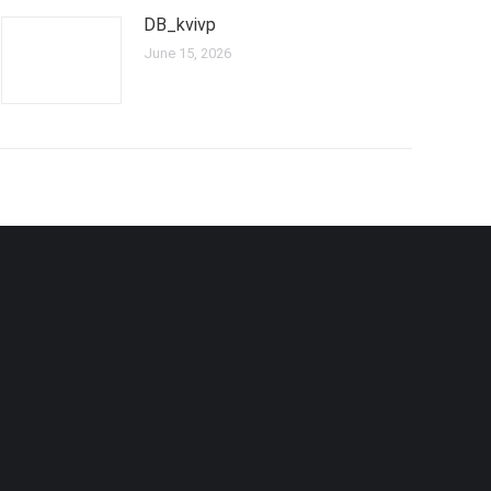
DB_kvivp
June 15, 2026