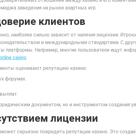
доверительных отношений между казино и его клиентами.
иджа заведения на рынке азартных игр.
доверие клиентов
инко, наиболее сильно зависит от наличия лицензии. Игро
законодательством и международными стандартами. С дру
ты платформы. Например, многие пользователи ищут инфо
online casino
.
лиенты оценивают репутацию казино:
х форумах.
выплат.
 юридическим документом, но и инструментом создания у
тсутствием лицензии
может серьёзно повредить репутации казино. Это создает 