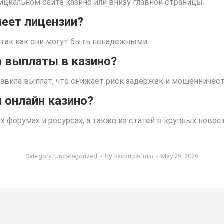
циальном сайте казино или внизу главной страницы.
меет лицензии?
, так как они могут быть ненадежными.
а выплаты в казино?
авила выплат, что снижает риск задержек и мошенничест
и онлайн казино?
форумах и ресурсах, а также из статей в крупных новос
Category:
Uncategorized
By
backupadmin
May 29, 2026