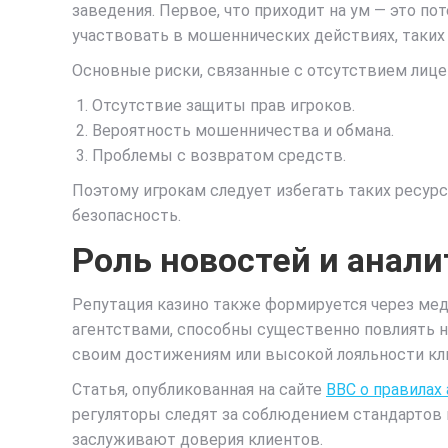
заведения. Первое, что приходит на ум — это п
участвовать в мошеннических действиях, таких
Основные риски, связанные с отсутствием лице
Отсутствие защиты прав игроков.
Вероятность мошенничества и обмана.
Проблемы с возвратом средств.
Поэтому игрокам следует избегать таких ресурс
безопасность.
Роль новостей и анал
Репутация казино также формируется через ме
агентствами, способны существенно повлиять на
своим достижениям или высокой лояльности кли
Статья, опубликованная на сайте
BBC о правилах 
регуляторы следят за соблюдением стандартов в
заслуживают доверия клиентов.