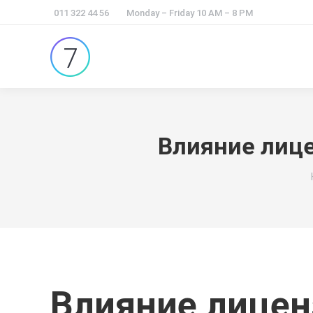
011 322 44 56
Monday – Friday 10 AM – 8 PM
Влияние лице
Влияние лицен