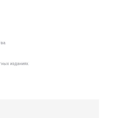
ва.
тных изданиях.