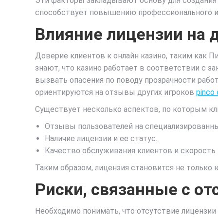
Эти факторы закладывают основу для создания 
способствует повышению профессионального им
Влияние лицензии на 
Доверие клиентов к онлайн казино, таким как П
знают, что казино работает в соответствии с 
вызвать опасения по поводу прозрачности рабо
ориентируются на отзывы других игроков
pinco 
Существует несколько аспектов, по которым к
Отзывы пользователей на специализированны
Наличие лицензии и ее статус.
Качество обслуживания клиентов и скорость 
Таким образом, лицензия становится не только
Риски, связанные с о
Необходимо понимать, что отсутствие лицензии 