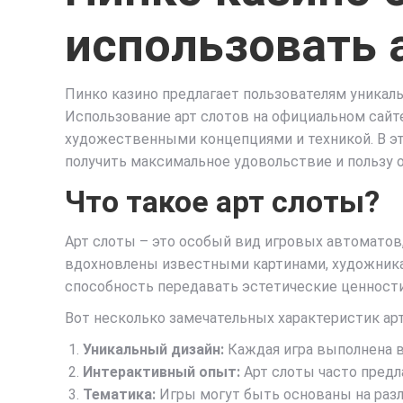
использовать 
Пинко казино предлагает пользователям уникаль
Использование арт слотов на официальном сайте
художественными концепциями и техникой. В эт
получить максимальное удовольствие и пользу о
Что такое арт слоты?
Арт слоты – это особый вид игровых автоматов
вдохновлены известными картинами, художника
способность передавать эстетические ценности 
Вот несколько замечательных характеристик арт
Уникальный дизайн:
Каждая игра выполнена в
Интерактивный опыт:
Арт слоты часто предл
Тематика:
Игры могут быть основаны на разл