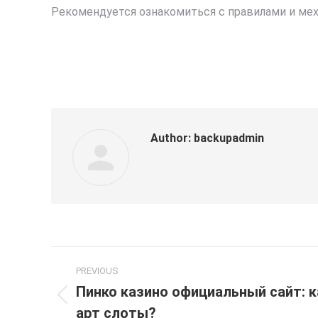
Рекомендуется ознакомиться с правилами и мех
Author:
backupadmin
Post
PREVIOUS
navigation
Пинко казино официальный сайт: 
Previous
арт слоты?