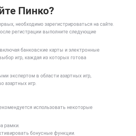
айте Пинко?
ервых, необходимо зарегистрироваться на сайте.
 После регистрации выполните следующие
, включая банковские карты и электронные
выбор игр, каждая из которых готова
ыми экспертом в области азартных игр,
о азартных игр.
 рекомендуется использовать некоторые
а рамки.
активировать бонусные функции.