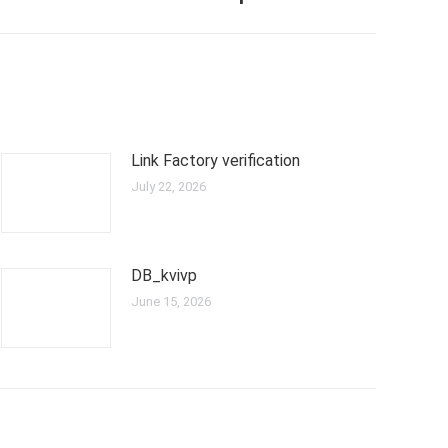
Link Factory verification
July 22, 2026
DB_kvivp
June 15, 2026