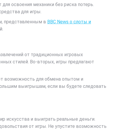
 для освоения механики без риска потерь.
средства для игры.
ом, представленным в
BBC News о слоты и
й.
развлечений от традиционных игровых
нных стилей. Во-вторых, игры предлагают
ает возможность для обмена опытом и
 большим выигрышам, если вы будете следовать
мир искусства и выиграть реальные деньги.
довольствия от игры. Не упустите возможность