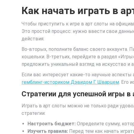
Как начать играть в а
Чтобы приступить к игре в арт слоты на официа
Это простой процесс: нужно ввести свои данны
действия:
Во-вторых, пополните баланс своего аккаунта. 
кошельки. В-третьих, перейдите в раздел «Игры
предложить уникальный взгляд на искусство и 
Если вас интересует какие-то научные аспекты 
гемблинг-историком Дэвидом Г. Шварцем
. Его 
Стратегии для успешной игры в
Играть в арт слоты можно не только ради удов
стратегии:
Настроить бюджет:
Определите сумму, котор
Изучить правила:
Перед тем как начать играт