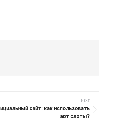
NEXT
ициальный сайт: как использовать
арт слоты?