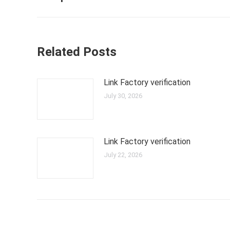
post:
Related Posts
Link Factory verification
July 30, 2026
Link Factory verification
July 22, 2026