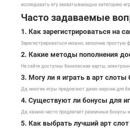
исследовать эту захватывающую категорию игр
Часто задаваемые во
1. Как зарегистрироваться на с
Зарегистрироваться можно, заполнив простую ф
2. Какие методы пополнения до
На сайте доступны банковские карты, электрон
3. Могу ли я играть в арт слоты
Да, многие игры предлагают демо-версии для бе
4. Существуют ли бонусы для и
Да, казино часто предлагает различные бонусы и
5. Как выбрать лучший арт слот