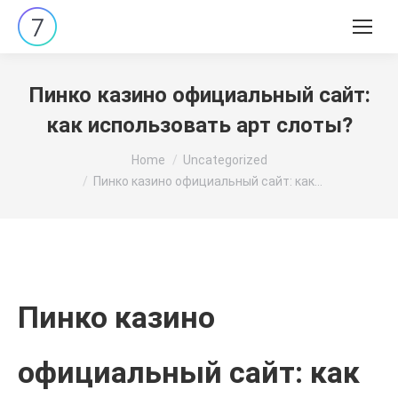
Search:
Пинко казино официальный сайт:
как использовать арт слоты?
You are here:
Home
Uncategorized
Пинко казино официальный сайт: как…
Пинко казино
официальный сайт: как