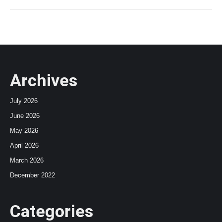
Archives
July 2026
June 2026
May 2026
April 2026
March 2026
December 2022
Categories