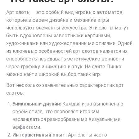
Арт слоты – это особый вид игровых автоматов,
которые в своем дизайне и механике игры
используют элементы искусства. Эти слоты могут
быть вдохновлены известными картинами,
художниками или художественными стилями. Одной
из ключевых особенностей арт слотов является их
способность передавать эстетические ценности
через графику, анимацию и звук. На сайте Пинко
можно найти широкий выбор таких игр.
Вот несколько замечательных характеристик арт
слотов:
Уникальный дизайн:
Каждая игра выполнена в
своем стиле, что позволяет игрокам
наслаждаться разнообразными визуальными
эффектами.
Интерактивный опыт:
Арт слоты часто