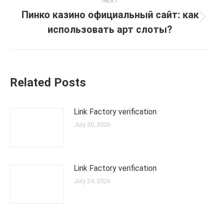
NEXT
Пинко казино официальный сайт: как
Next
использовать арт слоты?
post:
Related Posts
Link Factory verification
July 30, 2026
Link Factory verification
July 24, 2026