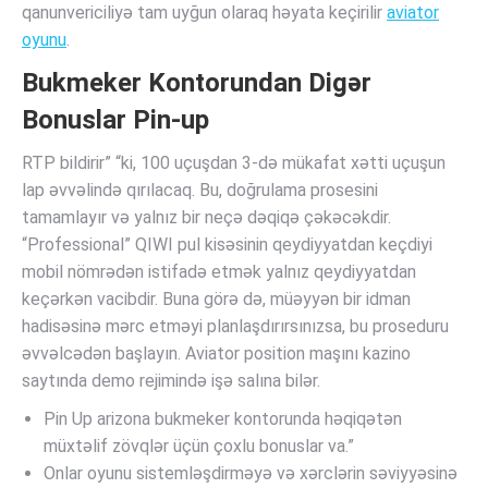
qanunvericiliyə tam uyğun olaraq həyata keçirilir
aviator
oyunu
.
Bukmeker Kontorundan Digər
Bonuslar Pin-up
RTP bildirir” “ki, 100 uçuşdan 3-də mükafat xətti uçuşun
lap əvvəlində qırılacaq. Bu, doğrulama prosesini
tamamlayır və yalnız bir neçə dəqiqə çəkəcəkdir.
“Professional” QIWI pul kisəsinin qeydiyyatdan keçdiyi
mobil nömrədən istifadə etmək yalnız qeydiyyatdan
keçərkən vacibdir. Buna görə də, müəyyən bir idman
hadisəsinə mərc etməyi planlaşdırırsınızsa, bu proseduru
əvvəlcədən başlayın. Aviator position maşını kazino
saytında demo rejimində işə salına bilər.
Pin Up arizona bukmeker kontorunda həqiqətən
müxtəlif zövqlər üçün çoxlu bonuslar va.”
Onlar oyunu sistemləşdirməyə və xərclərin səviyyəsinə