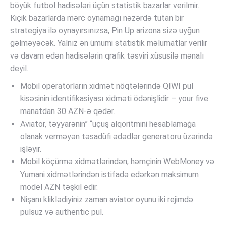
böyük futbol hadisələri üçün statistik bazarlar verilmir.
Kiçik bazarlarda mərc oynamağı nəzərdə tutan bir
strategiya ilə oynayırsınızsa, Pin Up arizona sizə uyğun
gəlməyəcək. Yalnız ən ümumi statistik məlumatlar verilir
və davam edən hadisələrin qrafik təsviri xüsusilə mənalı
deyil.
Mobil operatorların xidmət nöqtələrində QIWI pul
kisəsinin identifikasiyası xidməti ödənişlidir – your five
manatdan 30 AZN-ə qədər.
Aviator, təyyarənin” “uçuş alqoritmini hesablamağa
olanak verməyən təsadüfi ədədlər generatoru üzərində
işləyir.
Mobil köçürmə xidmətlərindən, həmçinin WebMoney və
Yumani xidmətlərindən istifadə edərkən maksimum
model AZN təşkil edir.
Nişanı kliklədiyiniz zaman aviator oyunu iki rejimdə
pulsuz və authentic pul.