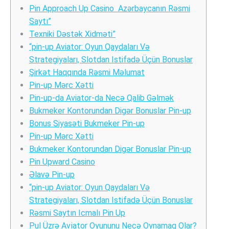
Pin Approach Up Casino ️ Azərbaycanın Rəsmi
Saytı”
Texniki Dəstək Xidməti”
“pin-up Aviator: Oyun Qaydaları Və
Strategiyaları, Slotdan Istifadə Üçün Bonuslar
Şirkət Haqqında Rəsmi Məlumat
Pin-up Mərc Xətti
Pin-up-da Aviator-da Necə Qalib Gəlmək
Bukmeker Kontorundan Digər Bonuslar Pin-up
Bonus Siyasəti Bukmeker Pin-up
Pin-up Mərc Xətti
Bukmeker Kontorundan Digər Bonuslar Pin-up
Pin Upward Casino
Əlavə Pin-up
“pin-up Aviator: Oyun Qaydaları Və
Strategiyaları, Slotdan Istifadə Üçün Bonuslar
Rəsmi Saytın Icmalı Pin Up
Pul Üzrə Avi̇ator Oyununu Necə Oynamaq Olar?