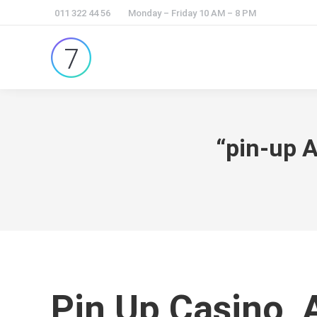
011 322 44 56
Monday – Friday 10 AM – 8 PM
“pin-up A
Pin Up Casino ️