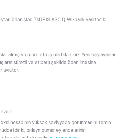
təri ödənişləri TsUPIS ASC QIWI-bank vasitəsilə
ar almış və mərc etmiş ola bilərsiniz. Yeni başlayanlar
rın sürətli və etibarlı şəkildə ödənilməsinə
 aviator.
rilir.
n şəxsi hesabının yüksək səviyyədə qorunmasını təmin
müddətdir ki, onlayn qumar əyləncələrinin
olaraq həyata keçirilir
aviator oyunu
.