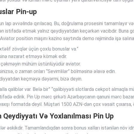
slar Pin-up
un lap əvvəlində qırılacaq. Bu, doğrulama prosesini tamamlayır və
ən istifadə etmək yalnız qeydiyyatdan keçərkən vacibdir. Buna 
Aviator position maşını kazino saytında demo rejimində işə salına 
əlif zövqlər üçün çoxlu bonuslar va.”
sinə nəzarət etməyə kömək edir.
 çəkməyin mühüm üstünlüyüdür aviator.
inizsə, o zaman onları “Sevimlilər” bölməsinə əlavə edin.
diyyatdan keçməyə dəyərmi, bizə deyin.
alla qaliblər var. Belə bir” “qalibiyyəti slotlarda cekpot almaqla
stifadə edirik. Pin Up mərc şirkəti Azərbaycanın qanuni mərc baz
yaxşı formatda deyil. Müştəri 1500 AZN-dən çox vəsait çıxarsa, 
 Qeydiyyatı Və Yoxlanılması Pin Up
imlər əskikdir. Tamamlandıqdan sonra bonus xalları istənilən növ i