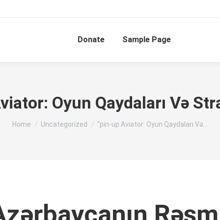
Donate
Sample Page
viator: Oyun Qaydaları Və Str
You are here:
Home
Uncategorized
“pin-up Aviator: Oyun Qaydaları Və…
 Azərbaycanın Rəsmi