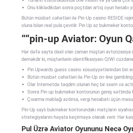
Turların statistikasında one million və ya daha çox ə
Onu kliklədikdən sonra poçtdan artıq oyun hesabı ya
Bütün müsbət cəhətləri ilə Pin-Up casino RESIDE rejim
oluna bilən real pula çevrilir. Pin Up az bukmeker kon
““pin-up Aviator: Oyun Q
Hər dəfə sayta daxil olan zaman müştəri avtorizasiya 
deməkdir ki, müştərilərin identifikasiyası QIWI cüzdan
Pin Upwards guess casino xüsusiyyətlərindən biri avt
Bütün müsbət cəhətləri ilə Pin-Up on-line gambling
Olar İnternetdə təqdim olunan heç bir sxem və ac
Sonra Pin-up bukmeker kontorunun geniş xəttində h
Çıxarma məbləği azdırsa, vergi hesabatı üçün məsul
Pin-Up saylı bukmeker kontorundakı matçların siyahısı
strategiyalarını həyata keçirməyə olanak verir. Hər kəs
Pul Üzrə Avi̇ator Oyununu Necə O