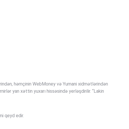
ərindən, həmçinin WebMoney və Yumani xidmətlərindən
lər yan xəttin yuxarı hissəsində yerləşdirilir. “Lakin
i qeyd edir.