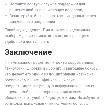
Получите доступ к службе поддержки для
решения любых возникающих вопросов;
Гарантируйте безопасность своих данных через
защищенные соединения.
Такой подход делает Пин Ап казино идеальным
выбором для активных игроков, которые ценят
удобство и доступность.
Заключение
Пин Ап казино предлагает игрокам современные
технологии, широкий выбор игр и выгодные бонусы,
что делает его одним из лучших онлайн-казино на
российском рынке. Официальный сайт
предоставляет актуальную информацию о новых
акциях, а мобильные версии и приложения
обеспечивают удобный доступ к играм. Не забудьте
ознакомиться с условиями получения бонусов,