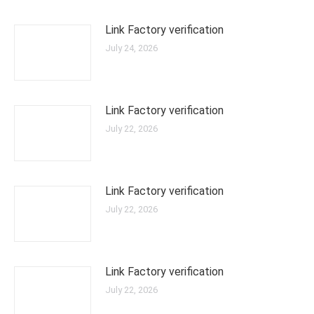
Link Factory verification
July 24, 2026
Link Factory verification
July 22, 2026
Link Factory verification
July 22, 2026
Link Factory verification
July 22, 2026