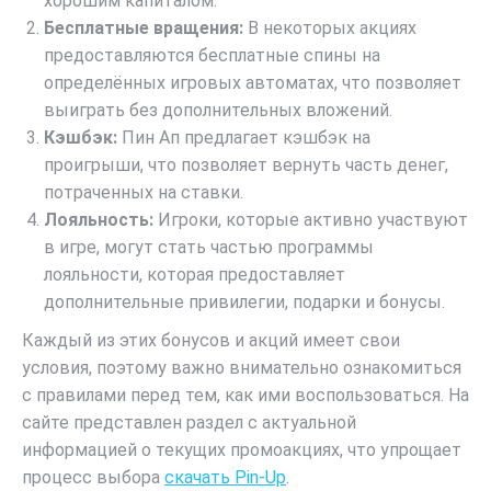
хорошим капиталом.
Бесплатные вращения:
В некоторых акциях
предоставляются бесплатные спины на
определённых игровых автоматах, что позволяет
выиграть без дополнительных вложений.
Кэшбэк:
Пин Ап предлагает кэшбэк на
проигрыши, что позволяет вернуть часть денег,
потраченных на ставки.
Лояльность:
Игроки, которые активно участвуют
в игре, могут стать частью программы
лояльности, которая предоставляет
дополнительные привилегии, подарки и бонусы.
Каждый из этих бонусов и акций имеет свои
условия, поэтому важно внимательно ознакомиться
с правилами перед тем, как ими воспользоваться. На
сайте представлен раздел с актуальной
информацией о текущих промоакциях, что упрощает
процесс выбора
скачать Pin-Up
.