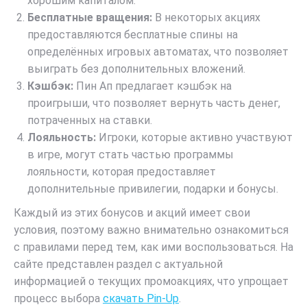
хорошим капиталом.
Бесплатные вращения:
В некоторых акциях
предоставляются бесплатные спины на
определённых игровых автоматах, что позволяет
выиграть без дополнительных вложений.
Кэшбэк:
Пин Ап предлагает кэшбэк на
проигрыши, что позволяет вернуть часть денег,
потраченных на ставки.
Лояльность:
Игроки, которые активно участвуют
в игре, могут стать частью программы
лояльности, которая предоставляет
дополнительные привилегии, подарки и бонусы.
Каждый из этих бонусов и акций имеет свои
условия, поэтому важно внимательно ознакомиться
с правилами перед тем, как ими воспользоваться. На
сайте представлен раздел с актуальной
информацией о текущих промоакциях, что упрощает
процесс выбора
скачать Pin-Up
.