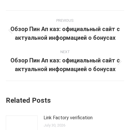
Post
PREVIOUS
navigation
Обзор Пин Ап каз: официальный сайт с
Previous
актуальной информацией о бонусах
post:
NEXT
Обзор Пин Ап каз: официальный сайт с
Next
актуальной информацией о бонусах
post:
Related Posts
Link Factory verification
July 30, 2026