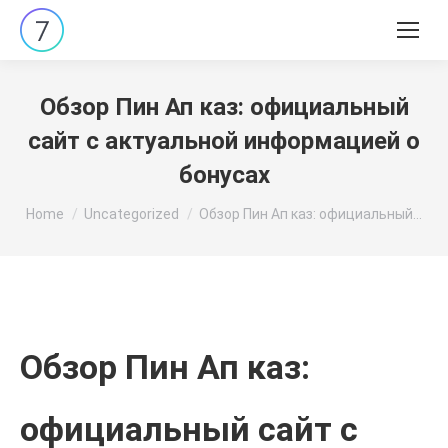
Search:
Обзор Пин Ап каз: официальный
сайт с актуальной информацией о
бонусах
You are here:
Home
Uncategorized
Обзор Пин Ап каз: официальный…
Обзор Пин Ап каз:
официальный сайт с