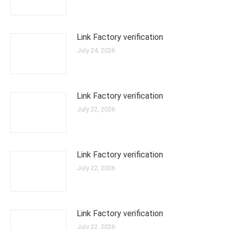
Link Factory verification
July 24, 2026
Link Factory verification
July 22, 2026
Link Factory verification
July 22, 2026
Link Factory verification
July 22, 2026