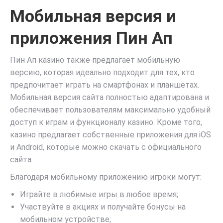
Мобильная версия и
приложения Пин Ап
Пин Ап казино также предлагает мобильную
версию, которая идеально подходит для тех, кто
предпочитает играть на смартфонах и планшетах.
Мобильная версия сайта полностью адаптирована и
обеспечивает пользователям максимально удобный
доступ к играм и функционалу казино. Кроме того,
казино предлагает собственные приложения для iOS
и Android, которые можно скачать с официального
сайта.
Благодаря мобильному приложению игроки могут:
Играйте в любимые игры в любое время;
Участвуйте в акциях и получайте бонусы на
мобильном устройстве;