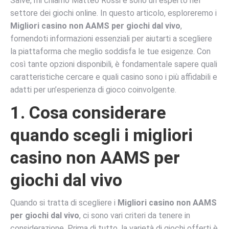
Salve, mi chiamo Matteo Rossi e sono un esperto nel
settore dei giochi online. In questo articolo, esploreremo i
Migliori casino non AAMS per giochi dal vivo
,
fornendoti informazioni essenziali per aiutarti a scegliere
la piattaforma che meglio soddisfa le tue esigenze. Con
così tante opzioni disponibili, è fondamentale sapere quali
caratteristiche cercare e quali casino sono i più affidabili e
adatti per un’esperienza di gioco coinvolgente.
1. Cosa considerare
quando scegli i migliori
casino non AAMS per
giochi dal vivo
Quando si tratta di scegliere i
Migliori casino non AAMS
per giochi dal vivo
, ci sono vari criteri da tenere in
considerazione. Prima di tutto, la varietà di giochi offerti è