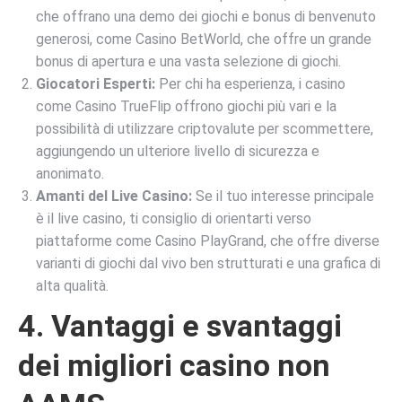
che offrano una demo dei giochi e bonus di benvenuto
generosi, come Casino BetWorld, che offre un grande
bonus di apertura e una vasta selezione di giochi.
Giocatori Esperti:
Per chi ha esperienza, i casino
come Casino TrueFlip offrono giochi più vari e la
possibilità di utilizzare criptovalute per scommettere,
aggiungendo un ulteriore livello di sicurezza e
anonimato.
Amanti del Live Casino:
Se il tuo interesse principale
è il live casino, ti consiglio di orientarti verso
piattaforme come Casino PlayGrand, che offre diverse
varianti di giochi dal vivo ben strutturati e una grafica di
alta qualità.
4. Vantaggi e svantaggi
dei migliori casino non