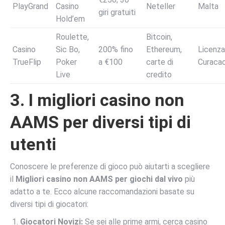
PlayGrand
Casino
Neteller
Malta
giri gratuiti
Hold’em
Roulette,
Bitcoin,
Casino
Sic Bo,
200% fino
Ethereum,
Licenza
TrueFlip
Poker
a €100
carte di
Curaca
Live
credito
3. I migliori casino non
AAMS per diversi tipi di
utenti
Conoscere le preferenze di gioco può aiutarti a scegliere
il
Migliori casino non AAMS per giochi dal vivo
più
adatto a te. Ecco alcune raccomandazioni basate su
diversi tipi di giocatori:
Giocatori Novizi:
Se sei alle prime armi, cerca casino