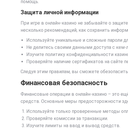
помощь.
Защита личной информации
При игре в онлайн-казино не забывайте о защит
несколько рекомендаций, как сохранить информ
Используйте уникальные и сложные пароли дл
Не делитесь своими данными доступа с кем-л
Изучите политику конфиденциальности казино
Проверяйте наличие сертификатов на сайте п
Следуя этим правилам, вы сможете обезопасить
Финансовая безопасность
Финансовые операции в онлайн-казино – это ещ
средств. Основные меры предосторожности зд
Используйте только проверенные методы оп
Проверяйте комиссии за транзакции.
Изучите лимиты на ввод и вывод средств.