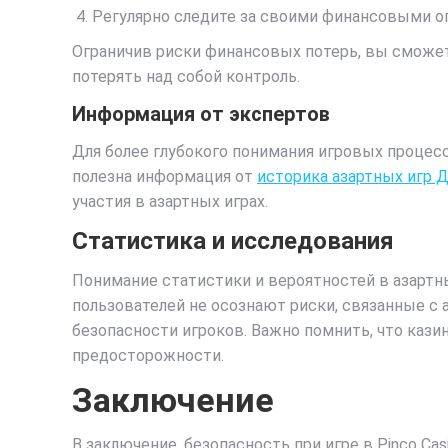
Регулярно следите за своими финансовыми о
Ограничив риски финансовых потерь, вы сможет
потерять над собой контроль.
Информация от экспертов
Для более глубокого понимания игровых процесс
полезна информация от
историка азартных игр Д
участия в азартных играх.
Статистика и исследования
Понимание статистики и вероятностей в азартн
пользователей не осознают риски, связанные с 
безопасности игроков. Важно помнить, что кази
предосторожности.
Заключение
В заключение, безопасность при игре в Pinco C