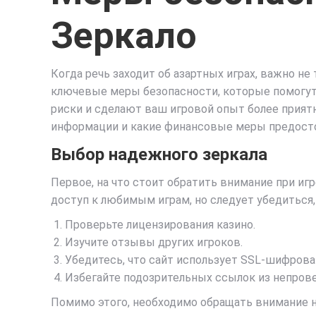
Зеркало
Когда речь заходит об азартных играх, важно не
ключевые меры безопасности, которые помогут 
риски и сделают ваш игровой опыт более прият
информации и какие финансовые меры предост
Выбор надежного зеркала
Первое, на что стоит обратить внимание при игр
доступ к любимым играм, но следует убедиться,
Проверьте лицензирования казино.
Изучите отзывы других игроков.
Убедитесь, что сайт использует SSL-шифрова
Избегайте подозрительных ссылок из непров
Помимо этого, необходимо обращать внимание на