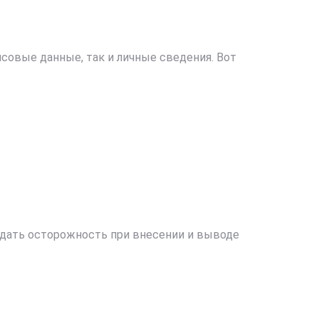
нсовые данные, так и личные сведения. Вот
юдать осторожность при внесении и выводе