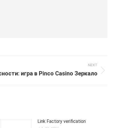
NEXT
ности: игра в Pinco Casino Зеркало
Link Factory verification