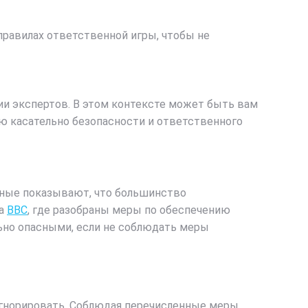
правилах ответственной игры, чтобы не
ции экспертов. В этом контексте может быть вам
ю касательно безопасности и ответственного
нные показывают, что большинство
на
BBC
, где разобраны меры по обеспечению
льно опасными, если не соблюдать меры
 игнорировать. Соблюдая перечисленные меры