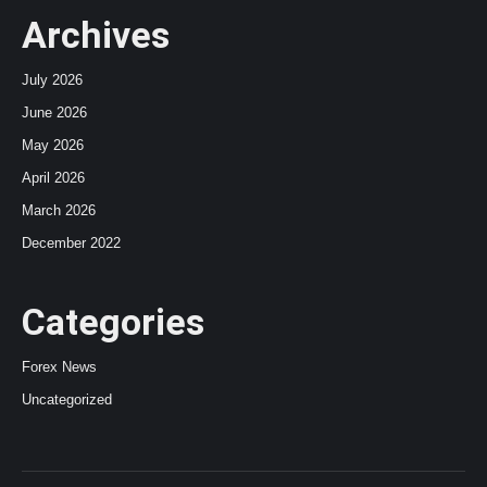
Archives
July 2026
June 2026
May 2026
April 2026
March 2026
December 2022
Categories
Forex News
Uncategorized