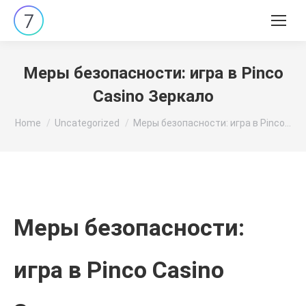
Search:
Меры безопасности: игра в Pinco
Casino Зеркало
You are here:
Home
Uncategorized
Меры безопасности: игра в Pinco…
Меры безопасности:
игра в Pinco Casino