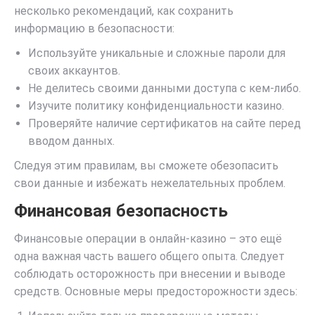
несколько рекомендаций, как сохранить
информацию в безопасности:
Используйте уникальные и сложные пароли для
своих аккаунтов.
Не делитесь своими данными доступа с кем-либо.
Изучите политику конфиденциальности казино.
Проверяйте наличие сертификатов на сайте перед
вводом данных.
Следуя этим правилам, вы сможете обезопасить
свои данные и избежать нежелательных проблем.
Финансовая безопасность
Финансовые операции в онлайн-казино – это ещё
одна важная часть вашего общего опыта. Следует
соблюдать осторожность при внесении и выводе
средств. Основные меры предосторожности здесь: