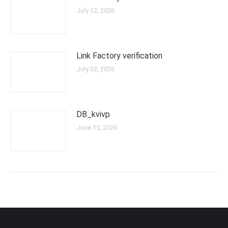
July 22, 2026
Link Factory verification
July 22, 2026
DB_kvivp
June 15, 2026