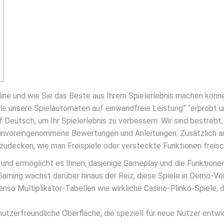
nline und wie Sie das Beste aus Ihrem Spielerlebnis machen könn
lle unsere Spielautomaten auf einwandfreie Leistung” “erprobt un
f Deutsch, um Ihr Spielerlebnis zu verbessern. Wir sind bestre
r unvoreingenommene Bewertungen und Anleitungen. Zusätzlich an
fzudecken, wie man Freispiele oder versteckte Funktionen freis
 und ermöglicht es Ihnen, dasjenige Gameplay und die Funktionen
aming wächst darüber hinaus der Reiz, diese Spiele in Demo-Ve
o Multiplikator-Tabellen wie wirkliche Casino-Plinko-Spiele, d
utzerfreundliche Oberfläche, die speziell für neue Nutzer entwi