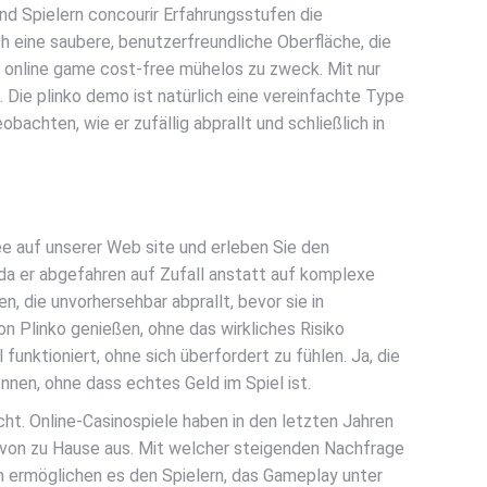
nd Spielern concourir Erfahrungsstufen die
h eine saubere, benutzerfreundliche Oberfläche, die
o online game cost-free mühelos zu zweck. Mit nur
Die plinko demo ist natürlich eine vereinfachte Type
bachten, wie er zufällig abprallt und schließlich in
ree auf unserer Web site und erleben Sie den
 da er abgefahren auf Zufall anstatt auf komplexe
n, die unvorhersehbar abprallt, bevor sie in
n Plinko genießen, ohne das wirkliches Risiko
funktioniert, ohne sich überfordert zu fühlen. Ja, die
nnen, ohne dass echtes Geld im Spiel ist.
ht. Online-Casinospiele haben in den letzten Jahren
 von zu Hause aus. Mit welcher steigenden Nachfrage
n ermöglichen es den Spielern, das Gameplay unter