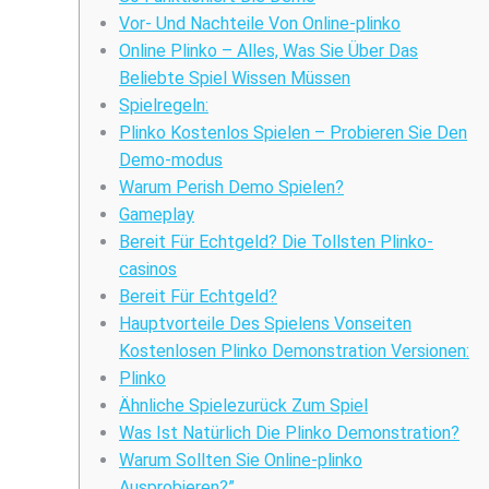
Vor- Und Nachteile Von Online-plinko
Online Plinko – Alles, Was Sie Über Das
Beliebte Spiel Wissen Müssen
Spielregeln:
Plinko Kostenlos Spielen – Probieren Sie Den
Demo-modus
Warum Perish Demo Spielen?
Gameplay
Bereit Für Echtgeld? Die Tollsten Plinko-
casinos
Bereit Für Echtgeld?
Hauptvorteile Des Spielens Vonseiten
Kostenlosen Plinko Demonstration Versionen:
Plinko
Ähnliche Spielezurück Zum Spiel
Was Ist Natürlich Die Plinko Demonstration?
Warum Sollten Sie Online-plinko
Ausprobieren?”