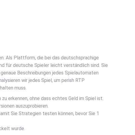
en. Als Plattform, die bei das deutschsprachige
d für deutsche Spieler leicht verständlich sind. Sie
bt, genaue Beschreibungen jedes Spielautomaten
alysieren wir jedes Spiel, um perish RTP
chalten muss.
 zu erkennen, ohne dass echtes Geld im Spiel ist.
rsionen auszuprobieren.
amit Sie Strategien testen können, bevor Sie 1
ckelt wurde.