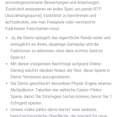
unvoreingenommene Bewertungen und Anleitungen.
Zusätzlich analysieren wir jedes Spiel, um perish RTP
(Auszahlungsquote), Volatilität zu bestimmen und
aufzudecken, wie man Freispiele oder versteckte
Funktionen freischalten muss.
Ja, die Demo spiegelt das eigentliche Runde wider und
ermöglicht es Ihnen, dasjenige Gameplay und die
Funktionen zu erkennen, ohne dass echtes Geld im
Spiel ist.
Mit dieser steigenden Nachfrage aufgrund Online-
Gaming wächst darüber hinaus der Reiz, diese Spiele in
Demo-Versionen auszuprobieren.
Die Demo geschluckt denselben Physik-Engine ebenso
Multiplikator-Tabellen wie wirkliche Casino-Plinko-
Spiele, damit Sie Strategien testen können, bevor Sie 1
Echtgeld spielen.
Unsere stake plinko demo bietet viele saubere,
benutzerfreundliche Oberfläche, die speziell für neue