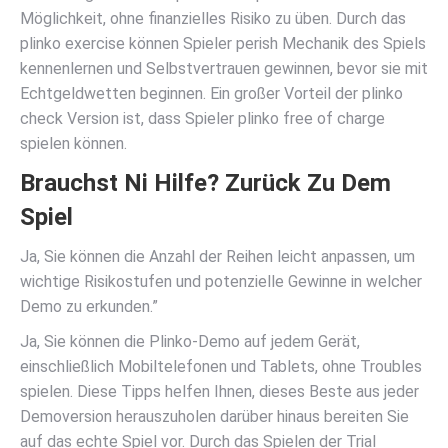
Möglichkeit, ohne finanzielles Risiko zu üben. Durch das
plinko exercise können Spieler perish Mechanik des Spiels
kennenlernen und Selbstvertrauen gewinnen, bevor sie mit
Echtgeldwetten beginnen. Ein großer Vorteil der plinko
check Version ist, dass Spieler plinko free of charge
spielen können.
Brauchst Ni Hilfe? Zurück Zu Dem
Spiel
Ja, Sie können die Anzahl der Reihen leicht anpassen, um
wichtige Risikostufen und potenzielle Gewinne in welcher
Demo zu erkunden.”
Ja, Sie können die Plinko-Demo auf jedem Gerät,
einschließlich Mobiltelefonen und Tablets, ohne Troubles
spielen. Diese Tipps helfen Ihnen, dieses Beste aus jeder
Demoversion herauszuholen darüber hinaus bereiten Sie
auf das echte Spiel vor. Durch das Spielen der Trial