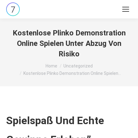
Search:
Kostenlose Plinko Demonstration
Online Spielen Unter Abzug Von
Risiko
You are here:
Home
Uncategorized
Kostenlose Plinko Demonstration Online Spielen…
Spielspaß Und Echte