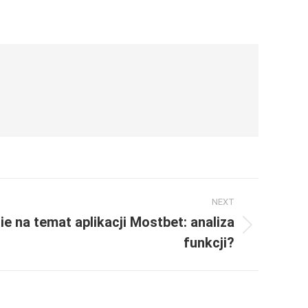
NEXT
ie na temat aplikacji Mostbet: analiza
funkcji?