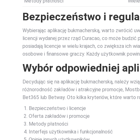
Metody płatności
Wiele
Bezpieczeństwo i regula
Wybierając aplikację bukmacherską, warto zwrócić uwa
licencji wydanej przez rząd Curacao, co może budzi
posiadają licencje w wielu krajach, co zwiększa ich 
osobowe i finansowe graczy. Każdy użytkownik powini
Wybór odpowiedniej apli
Decydując się na aplikację bukmacherską, należy wziąć
różnorodność zakładów i atrakcyjne promocje, Mostbet
Bet365 lub Betway. Oto kilka kryteriów, które warto 
Bezpieczeństwo i licencje
Oferta zakładów i promocje
Metody płatności
Interfejs użytkownika i funkcjonalność
Opinie innych użytkowników