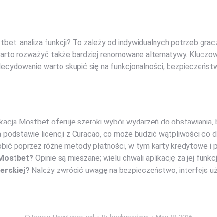
bet: analiza funkcji? To zależy od indywidualnych potrzeb gracza
arto rozważyć także bardziej renomowane alternatywy. Kluczowe 
Zdecydowanie warto skupić się na funkcjonalności, bezpieczeńst
kacja Mostbet oferuje szeroki wybór wydarzeń do obstawiania, 
 podstawie licencji z Curacao, co może budzić wątpliwości co 
bić poprzez różne metody płatności, w tym karty kredytowe i p
 Mostbet?
Opinie są mieszane; wielu chwali aplikację za jej funk
erskiej?
Należy zwrócić uwagę na bezpieczeństwo, interfejs uż
Category:
Uncategorized
By
backupadmin
May 28, 2026