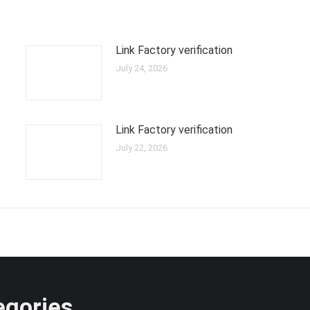
Link Factory verification
July 24, 2026
Link Factory verification
July 22, 2026
egories