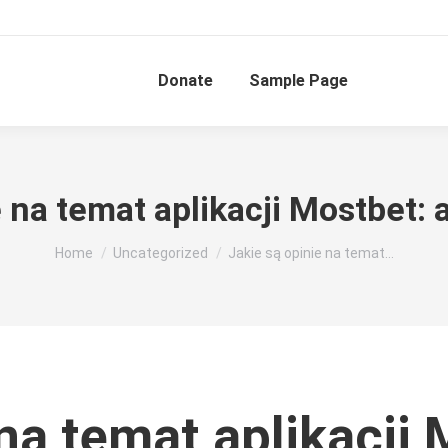
Donate
Sample Page
 na temat aplikacji Mostbet: 
You are here:
Home
Uncategorized
Jakie są opinie na temat…
na temat aplikacji 