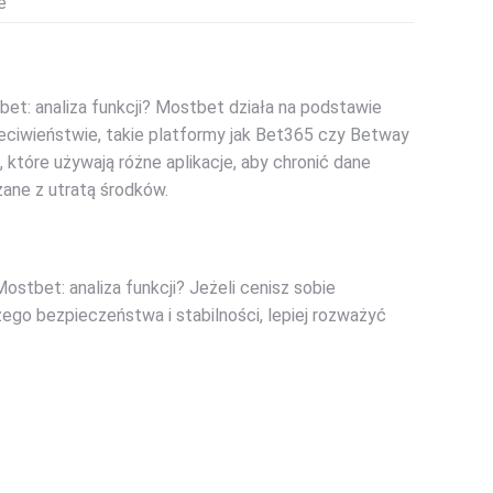
e
bet: analiza funkcji? Mostbet działa na podstawie
eciwieństwie, takie platformy jak Bet365 czy Betway
 które używają różne aplikacje, aby chronić dane
zane z utratą środków.
ostbet: analiza funkcji? Jeżeli cenisz sobie
ego bezpieczeństwa i stabilności, lepiej rozważyć