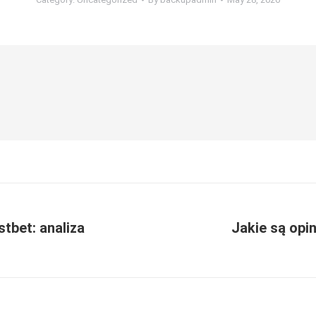
stbet: analiza
Jakie są opin
Next
post: