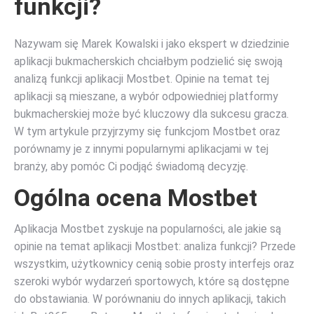
funkcji?
Nazywam się Marek Kowalski i jako ekspert w dziedzinie
aplikacji bukmacherskich chciałbym podzielić się swoją
analizą funkcji aplikacji Mostbet. Opinie na temat tej
aplikacji są mieszane, a wybór odpowiedniej platformy
bukmacherskiej może być kluczowy dla sukcesu gracza.
W tym artykule przyjrzymy się funkcjom Mostbet oraz
porównamy je z innymi popularnymi aplikacjami w tej
branży, aby pomóc Ci podjąć świadomą decyzję.
Ogólna ocena Mostbet
Aplikacja Mostbet zyskuje na popularności, ale jakie są
opinie na temat aplikacji Mostbet: analiza funkcji? Przede
wszystkim, użytkownicy cenią sobie prosty interfejs oraz
szeroki wybór wydarzeń sportowych, które są dostępne
do obstawiania. W porównaniu do innych aplikacji, takich