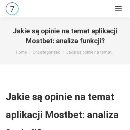
Search:
Jakie są opinie na temat aplikacji
Mostbet: analiza funkcji?
You are here:
Home
Uncategorized
Jakie są opinie na temat…
Jakie są opinie na temat
aplikacji Mostbet: analiza