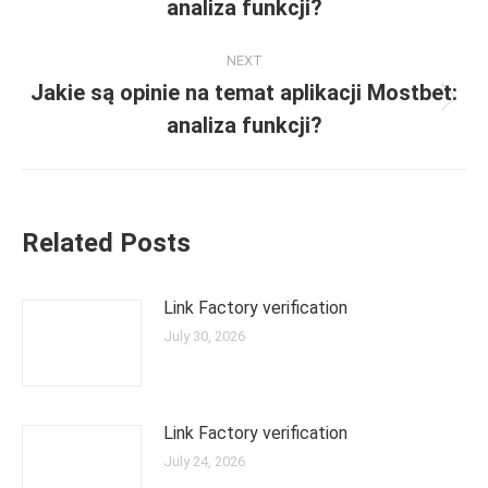
analiza funkcji?
post:
NEXT
Jakie są opinie na temat aplikacji Mostbet:
Next
analiza funkcji?
post:
Related Posts
Link Factory verification
July 30, 2026
Link Factory verification
July 24, 2026