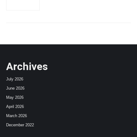
Archives
July 2026
June 2026
May 2026
April 2026
March 2026
December 2022