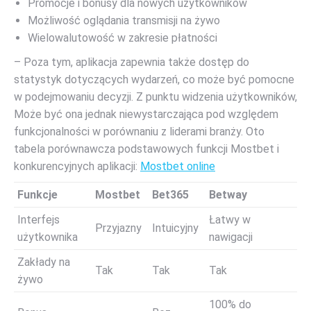
Promocje i bonusy dla nowych użytkowników
Możliwość oglądania transmisji na żywo
Wielowalutowość w zakresie płatności
– Poza tym, aplikacja zapewnia także dostęp do
statystyk dotyczących wydarzeń, co może być pomocne
w podejmowaniu decyzji. Z punktu widzenia użytkowników,
Może być ona jednak niewystarczająca pod względem
funkcjonalności w porównaniu z liderami branży. Oto
tabela porównawcza podstawowych funkcji Mostbet i
konkurencyjnych aplikacji:
Mostbet online
Funkcje
Mostbet
Bet365
Betway
Interfejs
Łatwy w
Przyjazny
Intuicyjny
użytkownika
nawigacji
Zakłady na
Tak
Tak
Tak
żywo
100% do