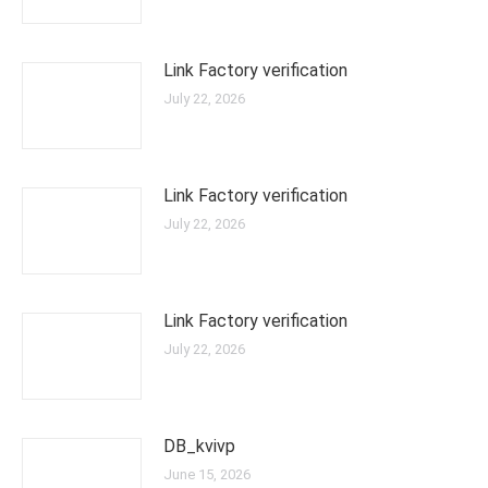
Link Factory verification
July 22, 2026
Link Factory verification
July 22, 2026
Link Factory verification
July 22, 2026
DB_kvivp
June 15, 2026