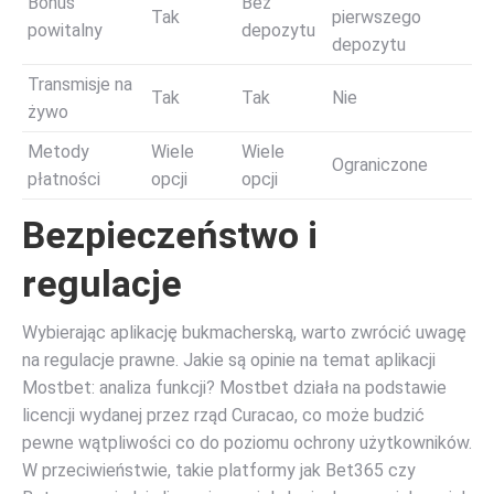
Bonus
Bez
Tak
pierwszego
powitalny
depozytu
depozytu
Transmisje na
Tak
Tak
Nie
żywo
Metody
Wiele
Wiele
Ograniczone
płatności
opcji
opcji
Bezpieczeństwo i
regulacje
Wybierając aplikację bukmacherską, warto zwrócić uwagę
na regulacje prawne. Jakie są opinie na temat aplikacji
Mostbet: analiza funkcji? Mostbet działa na podstawie
licencji wydanej przez rząd Curacao, co może budzić
pewne wątpliwości co do poziomu ochrony użytkowników.
W przeciwieństwie, takie platformy jak Bet365 czy