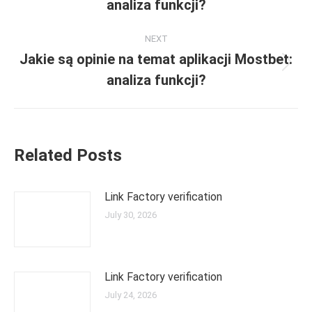
analiza funkcji?
post:
NEXT
Jakie są opinie na temat aplikacji Mostbet:
Next
analiza funkcji?
post:
Related Posts
Link Factory verification
July 30, 2026
Link Factory verification
July 24, 2026