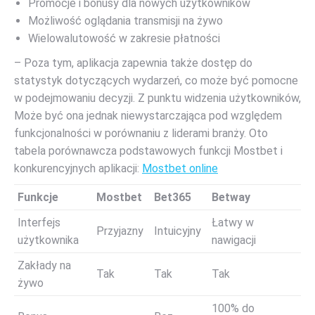
Promocje i bonusy dla nowych użytkowników
Możliwość oglądania transmisji na żywo
Wielowalutowość w zakresie płatności
– Poza tym, aplikacja zapewnia także dostęp do
statystyk dotyczących wydarzeń, co może być pomocne
w podejmowaniu decyzji. Z punktu widzenia użytkowników,
Może być ona jednak niewystarczająca pod względem
funkcjonalności w porównaniu z liderami branży. Oto
tabela porównawcza podstawowych funkcji Mostbet i
konkurencyjnych aplikacji:
Mostbet online
Funkcje
Mostbet
Bet365
Betway
Interfejs
Łatwy w
Przyjazny
Intuicyjny
użytkownika
nawigacji
Zakłady na
Tak
Tak
Tak
żywo
100% do