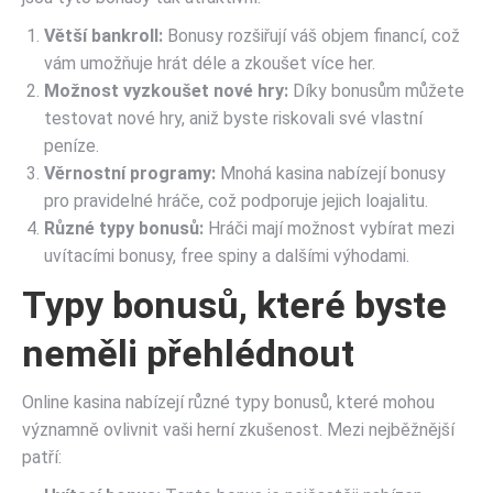
Větší bankroll:
Bonusy rozšiřují váš objem financí, což
vám umožňuje hrát déle a zkoušet více her.
Možnost vyzkoušet nové hry:
Díky bonusům můžete
testovat nové hry, aniž byste riskovali své vlastní
peníze.
Věrnostní programy:
Mnohá kasina nabízejí bonusy
pro pravidelné hráče, což podporuje jejich loajalitu.
Různé typy bonusů:
Hráči mají možnost vybírat mezi
uvítacími bonusy, free spiny a dalšími výhodami.
Typy bonusů, které byste
neměli přehlédnout
Online kasina nabízejí různé typy bonusů, které mohou
významně ovlivnit vaši herní zkušenost. Mezi nejběžnější
patří: