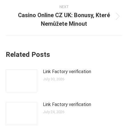
NEXT
Casino Online CZ UK: Bonusy, Které
Next
Nemůžete Minout
post:
Related Posts
Link Factory verification
July 30, 2026
Link Factory verification
July 24, 2026