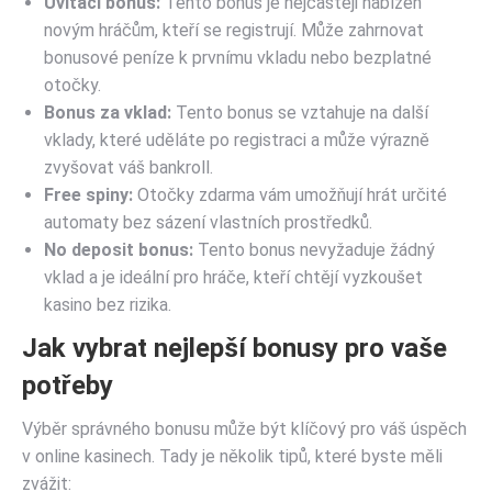
Uvítací bonus:
Tento bonus je nejčastěji nabízen
novým hráčům, kteří se registrují. Může zahrnovat
bonusové peníze k prvnímu vkladu nebo bezplatné
otočky.
Bonus za vklad:
Tento bonus se vztahuje na další
vklady, které uděláte po registraci a může výrazně
zvyšovat váš bankroll.
Free spiny:
Otočky zdarma vám umožňují hrát určité
automaty bez sázení vlastních prostředků.
No deposit bonus:
Tento bonus nevyžaduje žádný
vklad a je ideální pro hráče, kteří chtějí vyzkoušet
kasino bez rizika.
Jak vybrat nejlepší bonusy pro vaše
potřeby
Výběr správného bonusu může být klíčový pro váš úspěch
v online kasinech. Tady je několik tipů, které byste měli
zvážit: