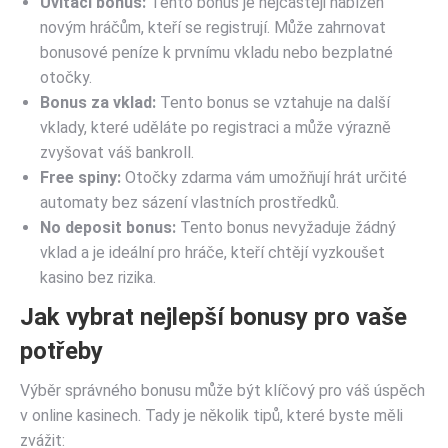
Uvítací bonus:
Tento bonus je nejčastěji nabízen
novým hráčům, kteří se registrují. Může zahrnovat
bonusové peníze k prvnímu vkladu nebo bezplatné
otočky.
Bonus za vklad:
Tento bonus se vztahuje na další
vklady, které uděláte po registraci a může výrazně
zvyšovat váš bankroll.
Free spiny:
Otočky zdarma vám umožňují hrát určité
automaty bez sázení vlastních prostředků.
No deposit bonus:
Tento bonus nevyžaduje žádný
vklad a je ideální pro hráče, kteří chtějí vyzkoušet
kasino bez rizika.
Jak vybrat nejlepší bonusy pro vaše
potřeby
Výběr správného bonusu může být klíčový pro váš úspěch
v online kasinech. Tady je několik tipů, které byste měli
zvážit: