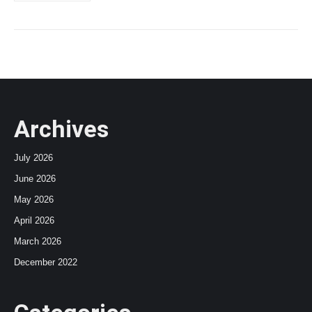
Archives
July 2026
June 2026
May 2026
April 2026
March 2026
December 2022