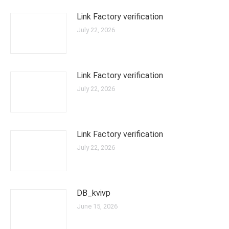
Link Factory verification
July 22, 2026
Link Factory verification
July 22, 2026
Link Factory verification
July 22, 2026
DB_kvivp
June 15, 2026