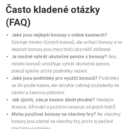
Často kladené otázky
(FAQ)
Jaké jsou nejlepší bonusy v online kasinech?
Existuje mnoho různých bonusů, ale uvítací bonusy a no
deposit bonusy jsou mezi hráči obzvlášť oblíbené.
Je možné vyhrát skutečné peníze s bonusy?
Ano,
mnoho bonusů umožňuje vyhrát skutečné peníze,
pokud splníte určité podmínky sázení.
Jaké jsou podmínky pro využití bonusů?
Podmínky
se liší podle kasina, ale obvykle zahrnují požadavky na
sázení a časovou platnost.
Jak zjistit, zda je kasino důvěryhodné?
Hledejte
licence, šifrování a pozitivní recenze od jiných hráčů.
Mohu používat bonusy na všechny hry?
Ne všechny
bonusy jsou platné na všechny hry, proto si pečlivě
přečtěte podmínky.