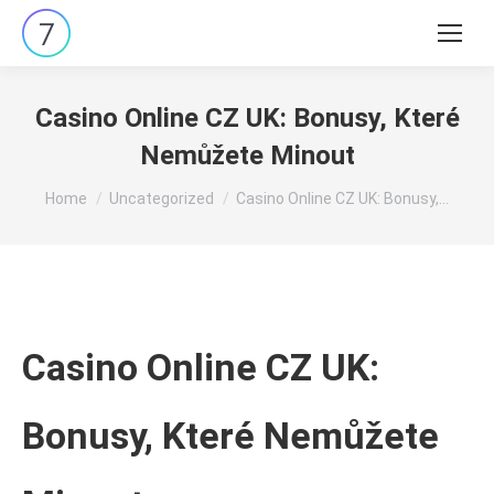
Search:
Casino Online CZ UK: Bonusy, Které
Nemůžete Minout
You are here:
Home
Uncategorized
Casino Online CZ UK: Bonusy,…
Casino Online CZ UK:
Bonusy, Které Nemůžete