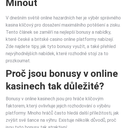
Minout
V dnešním světě online hazardních her je výběr správného
kasina klíčový pro dosažení maximálního potěšení a zisku.
Tento článek se zaměří na nejlepší bonusy a nabídky,
které české a britské casino online platformy nabízejí.
Zde najdete tipy, jak tyto bonusy využít, a také přehled
nejvýhodnějších nabídek, které rozhodně stojí za to
prozkoumat.
Proč jsou bonusy v online
kasinech tak důležité?
Bonusy v online kasinech jsou pro hráče klíčovým
faktorem, který ovlivňuje jejich rozhodování o výběru
platformy. Mnoho hráčů často hledá další příležitosti, jak
zvýšit své šance na výhru. Existuje několik důvodů, proč
jsou tyto bonusy tak atraktivní: