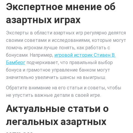
Экспертное мнение об
азартных играх
Эксперты в области азартных игр регулярно делятся
своими советами и исследованиями, которые могут
помочь игрокам лучше понять, как работать с
бонусами. Например,
игровой историк Стивен В.
Бамберг
подчеркивает, что правильный выбор
бонуса и грамотное управление банком могут
значительно увеличить шансы на выигрыш.
Обратите внимание на его статьи и советы, чтобы
не упустить важные детали в своей игре.
Актуальные статьи о
легальных азартных