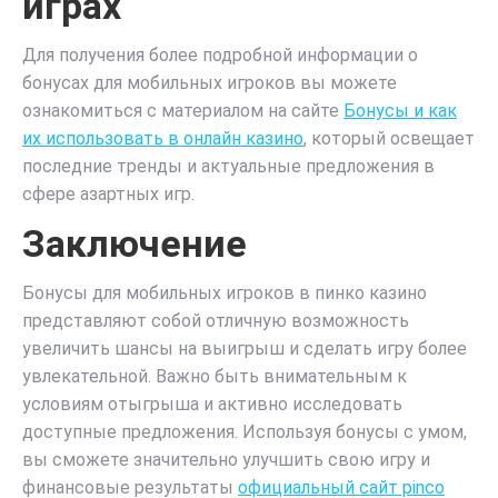
играх
Для получения более подробной информации о
бонусах для мобильных игроков вы можете
ознакомиться с материалом на сайте
Бонусы и как
их использовать в онлайн казино
, который освещает
последние тренды и актуальные предложения в
сфере азартных игр.
Заключение
Бонусы для мобильных игроков в пинко казино
представляют собой отличную возможность
увеличить шансы на выигрыш и сделать игру более
увлекательной. Важно быть внимательным к
условиям отыгрыша и активно исследовать
доступные предложения. Используя бонусы с умом,
вы сможете значительно улучшить свою игру и
финансовые результаты
официальный сайт pinco