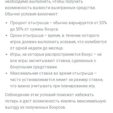
необходимо выполнить, чтобы получить
возможность вывести выигранные средства.
Обычно условия включают:
Процент отыгрыша – обычно варьируется от 20%
до 50% от суммы бонуса.
Сроки отыгрыша – время, в течение которого
игрок должен выполнить условия, что колеблется
от одной недели до месяца.
Игры, на которые распространяется бонус – не
все игры засчитывают ставки, сделанные с
бонусными средствами.
Максимальная ставка во время отыгрыша –
часто устанавливается лимит на размер ставки,
что важно учитывать при планировании игр.
Соблюдение этих условий поможет избежать
потерь и даст возможность извлечь максимальную
выгоду из полученных бонусов.