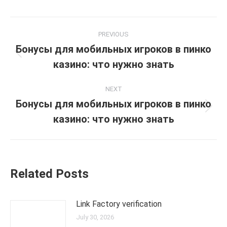
Post
PREVIOUS
navigation
Бонусы для мобильных игроков в пинко
Previous
казино: что нужно знать
post:
NEXT
Бонусы для мобильных игроков в пинко
Next
казино: что нужно знать
post:
Related Posts
Link Factory verification
July 30, 2026