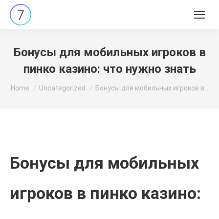
Search:
Бонусы для мобильных игроков в
пинко казино: что нужно знать
You are here:
Home
Uncategorized
Бонусы для мобильных игроков в…
Бонусы для мобильных
игроков в пинко казино: