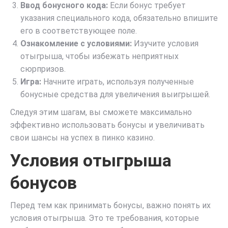
Ввод бонусного кода:
Если бонус требует
указания специального кода, обязательно впишите
его в соответствующее поле.
Ознакомление с условиями:
Изучите условия
отыгрыша, чтобы избежать неприятных
сюрпризов.
Игра:
Начните играть, используя полученные
бонусные средства для увеличения выигрышей.
Следуя этим шагам, вы сможете максимально
эффективно использовать бонусы и увеличивать
свои шансы на успех в пинко казино.
Условия отыгрыша
бонусов
Перед тем как принимать бонусы, важно понять их
условия отыгрыша. Это те требования, которые