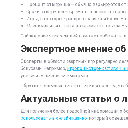
Процент отыгрыша – обычно варьируется от 
Сроки отыгрыша – время, в течение которого 
Игры, на которые распространяется бонус – 
Максимальная ставка во время отыгрыша – ча
Соблюдение этих условий поможет избежать по
Экспертное мнение об
Эксперты в области азартных игр регулярно дел
бонусами. Например,
игровой историк Стивен В.
увеличить шансы на выигрыш.
Обратите внимание на его статьи и советы, что
Актуальные статьи о 
Для получения более подробной информации о б
использовать в онлайн казино
, который освещае