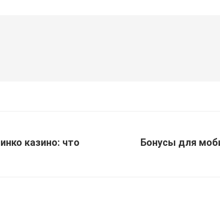
инко казино: что
Бонусы для моби
Next
post: