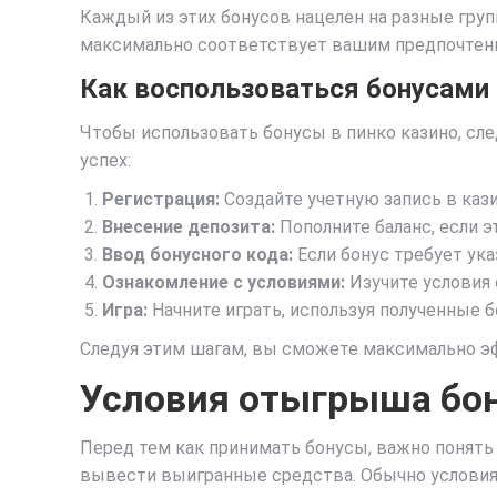
Каждый из этих бонусов нацелен на разные гру
максимально соответствует вашим предпочтен
Как воспользоваться бонусами
Чтобы использовать бонусы в пинко казино, сле
успех:
Регистрация:
Создайте учетную запись в каз
Внесение депозита:
Пополните баланс, если э
Ввод бонусного кода:
Если бонус требует ука
Ознакомление с условиями:
Изучите условия
Игра:
Начните играть, используя полученные 
Следуя этим шагам, вы сможете максимально эф
Условия отыгрыша бо
Перед тем как принимать бонусы, важно понять
вывести выигранные средства. Обычно услови