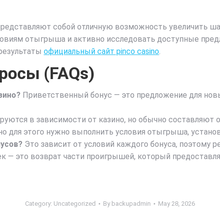
 представляют собой отличную возможность увеличить ша
ловиям отыгрыша и активно исследовать доступные пред
 результаты
официальный сайт pinco casino
.
росы (FAQs)
зино?
Приветственный бонус — это предложение для новы
руются в зависимости от казино, но обычно составляют о
но для этого нужно выполнить условия отыгрыша, устано
нусов?
Это зависит от условий каждого бонуса, поэтому р
 — это возврат части проигрышей, который предоставляе
Category:
Uncategorized
By
backupadmin
May 28, 2026