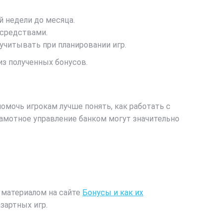
й недели до месяца.
 средствами.
учитывать при планировании игр.
з полученных бонусов.
омочь игрокам лучше понять, как работать с
рамотное управление банком могут значительно
 материалом на сайте
Бонусы и как их
зартных игр.