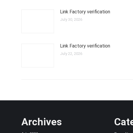
Link Factory verification
July 30, 2026
Link Factory verification
July 22, 2026
Archives
Cat