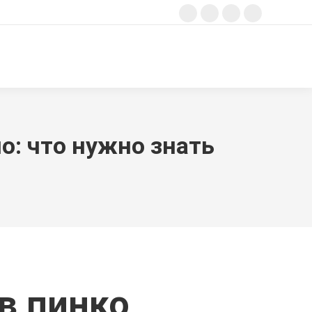
Facebook
Twitter
Instagram
YouTube
page
page
page
page
opens
opens
opens
opens
Search:
in
in
in
in
new
new
new
new
window
window
window
window
о: что нужно знать
в пинко