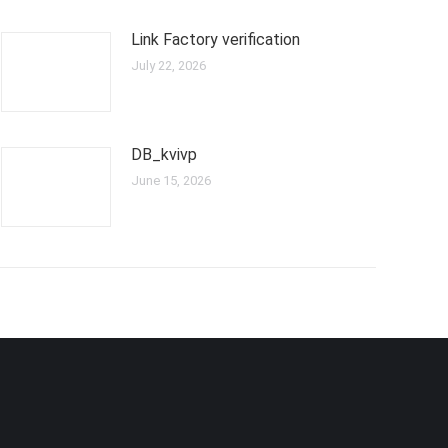
Link Factory verification
July 22, 2026
DB_kvivp
June 15, 2026