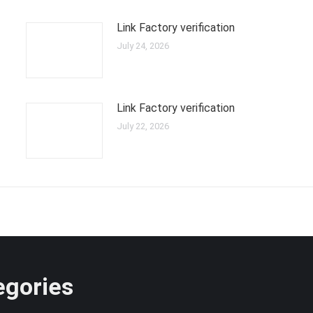
Link Factory verification
July 24, 2026
Link Factory verification
July 22, 2026
egories