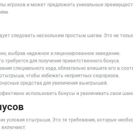
ппы игроков и может предложить уникальные преимущест
иям.
дует следовать нескольким простым шагам. Это не тольк
ино, выбрав надежное и лицензированное заведение.
то требуется для получения приветственного бонуса.
зания специального кода, обязательно впишите его в соо
 отыгрыша, чтобы избежать неприятных сюрпризов.
бонусные средства для увеличения выигрышей.
фективно использовать бонусы и увеличивать свои шансы
нусов
 их условия отыгрыша. Это те требования, которые необ
я включают: