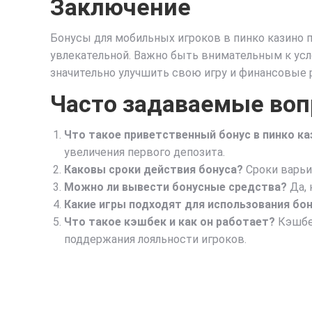
Заключение
Бонусы для мобильных игроков в пинко казино
увлекательной. Важно быть внимательным к ус
значительно улучшить свою игру и финансовые
Часто задаваемые воп
Что такое приветственный бонус в пинко ка
увеличения первого депозита.
Каковы сроки действия бонуса?
Сроки варьи
Можно ли вывести бонусные средства?
Да, 
Какие игры подходят для использования бо
Что такое кэшбек и как он работает?
Кэшбек
поддержания лояльности игроков.