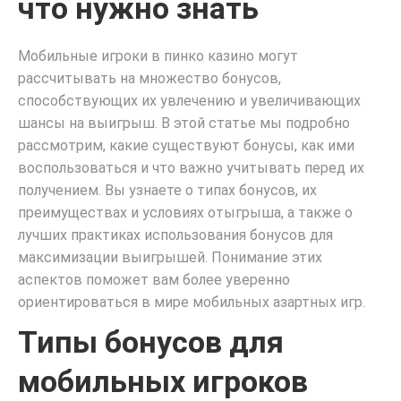
что нужно знать
Мобильные игроки в пинко казино могут
рассчитывать на множество бонусов,
способствующих их увлечению и увеличивающих
шансы на выигрыш. В этой статье мы подробно
рассмотрим, какие существуют бонусы, как ими
воспользоваться и что важно учитывать перед их
получением. Вы узнаете о типах бонусов, их
преимуществах и условиях отыгрыша, а также о
лучших практиках использования бонусов для
максимизации выигрышей. Понимание этих
аспектов поможет вам более уверенно
ориентироваться в мире мобильных азартных игр.
Типы бонусов для
мобильных игроков