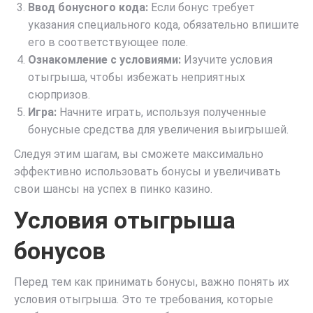
Ввод бонусного кода:
Если бонус требует
указания специального кода, обязательно впишите
его в соответствующее поле.
Ознакомление с условиями:
Изучите условия
отыгрыша, чтобы избежать неприятных
сюрпризов.
Игра:
Начните играть, используя полученные
бонусные средства для увеличения выигрышей.
Следуя этим шагам, вы сможете максимально
эффективно использовать бонусы и увеличивать
свои шансы на успех в пинко казино.
Условия отыгрыша
бонусов
Перед тем как принимать бонусы, важно понять их
условия отыгрыша. Это те требования, которые