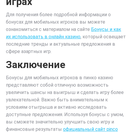
играх
Для получения более подробной информации о
бонусах для мобильных игроков вы можете
ознакомиться с материалом на сайте
Бонусы и как
их использовать в онлайн казино
, который освещает
последние тренды и актуальные предложения в
сфере азартных игр.
Заключение
Бонусы для мобильных игроков в пинко казино
представляют собой отличную возможность
увеличить шансы на выигрыш и сделать игру более
увлекательной. Важно быть внимательным к
условиям отыгрыша и активно исследовать
доступные предложения. Используя бонусы с умом,
вы сможете значительно улучшить свою игру и
финансовые результаты
официальный сайт pinco