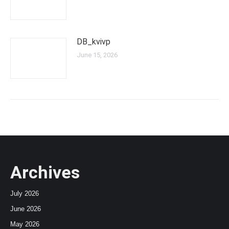
DB_kvivp
June 15, 2026
Archives
July 2026
June 2026
May 2026