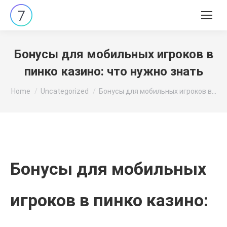
Search:
Бонусы для мобильных игроков в
пинко казино: что нужно знать
You are here:
Home
Uncategorized
Бонусы для мобильных игроков в…
Бонусы для мобильных
игроков в пинко казино: