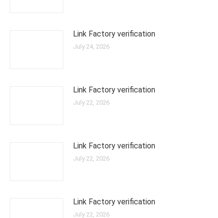
Link Factory verification
July 24, 2026
Link Factory verification
July 22, 2026
Link Factory verification
July 22, 2026
Link Factory verification
July 22, 2026