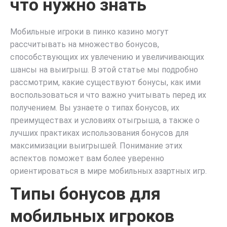
что нужно знать
Мобильные игроки в пинко казино могут
рассчитывать на множество бонусов,
способствующих их увлечению и увеличивающих
шансы на выигрыш. В этой статье мы подробно
рассмотрим, какие существуют бонусы, как ими
воспользоваться и что важно учитывать перед их
получением. Вы узнаете о типах бонусов, их
преимуществах и условиях отыгрыша, а также о
лучших практиках использования бонусов для
максимизации выигрышей. Понимание этих
аспектов поможет вам более уверенно
ориентироваться в мире мобильных азартных игр.
Типы бонусов для
мобильных игроков