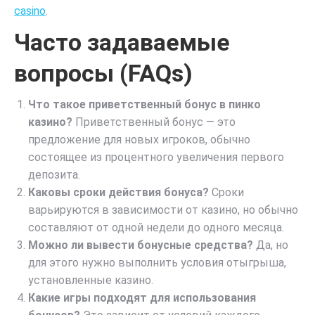
casino
.
Часто задаваемые
вопросы (FAQs)
Что такое приветственный бонус в пинко
казино?
Приветственный бонус — это
предложение для новых игроков, обычно
состоящее из процентного увеличения первого
депозита.
Каковы сроки действия бонуса?
Сроки
варьируются в зависимости от казино, но обычно
составляют от одной недели до одного месяца.
Можно ли вывести бонусные средства?
Да, но
для этого нужно выполнить условия отыгрыша,
установленные казино.
Какие игры подходят для использования