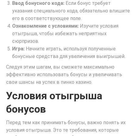
Ввод бонусного кода:
Если бонус требует
указания специального кода, обязательно впишите
его в соответствующее поле.
Ознакомление с условиями:
Изучите условия
отыгрыша, чтобы избежать неприятных
сюрпризов.
Игра:
Начните играть, используя полученные
бонусные средства для увеличения выигрышей.
Следуя этим шагам, вы сможете максимально
эффективно использовать бонусы и увеличивать
свои шансы на успех в пинко казино.
Условия отыгрыша
бонусов
Перед тем как принимать бонусы, важно понять их
условия отыгрыша. Это те требования, которые