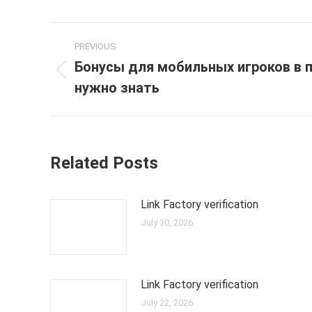
Post
PREVIOUS
navigation
Бонусы для мобильных игроков в п
Previous
нужно знать
post:
Related Posts
Link Factory verification
July 30, 2026
Link Factory verification
July 22, 2026