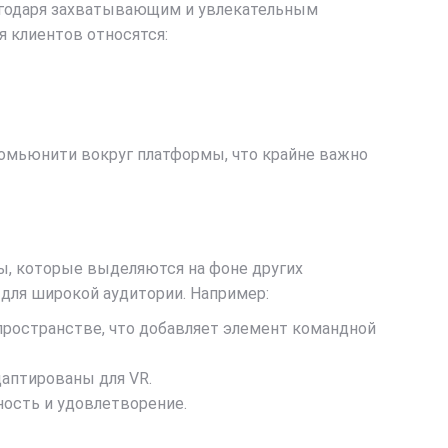
лагодаря захватывающим и увлекательным
 клиентов относятся:
комьюнити вокруг платформы, что крайне важно
ы, которые выделяются на фоне других
для широкой аудитории. Например:
пространстве, что добавляет элемент командной
аптированы для VR.
ность и удовлетворение.