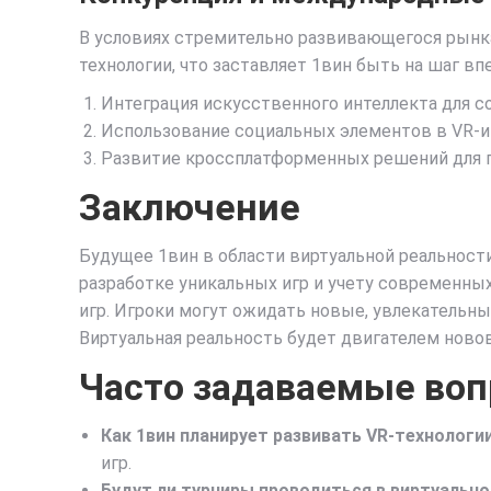
В условиях стремительно развивающегося рынка
технологии, что заставляет 1вин быть на шаг 
Интеграция искусственного интеллекта для со
Использование социальных элементов в VR-иг
Развитие кроссплатформенных решений для 
Заключение
Будущее 1вин в области виртуальной реальнос
разработке уникальных игр и учету современных
игр. Игроки могут ожидать новые, увлекательн
Виртуальная реальность будет двигателем новов
Часто задаваемые воп
Как 1вин планирует развивать VR-технологи
игр.
Будут ли турниры проводиться в виртуальн