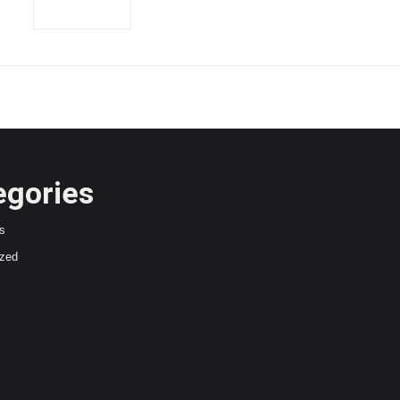
egories
s
ized