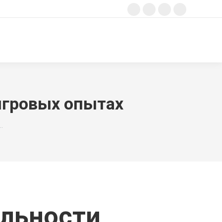
Facebook
Twitter
Instagram
YouTube
page
page
page
page
opens
opens
opens
opens
Search:
in
in
in
in
new
new
new
new
window
window
window
window
игровых опытах
…
альности