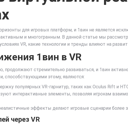
ах
оризонты для игровых платформ, и 1вин не является иск
активным и многогранным. В данной статье мы рассмотр
словиях VR, какие технологии и тренды влияют на разви
ижения 1вин в VR
ью, продолжают стремительно развиваться, и 1вин активн
и, способствующими этому, являются:
ржку популярных VR-гарнитур, таких как Oculus Rift и HT
зуют интерактивные элементы, позволяя игрокам взаим
реалистичные эффекты делают игровые сценарии более 
ей через VR