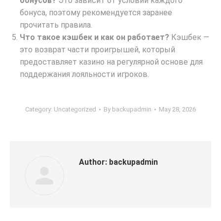
бонусов?
Это зависит от условий каждого
бонуса, поэтому рекомендуется заранее
прочитать правила.
Что такое кэшбек и как он работает?
Кэшбек —
это возврат части проигрышей, который
предоставляет казино на регулярной основе для
поддержания лояльности игроков.
Category:
Uncategorized
By
backupadmin
May 28, 2026
Author:
backupadmin