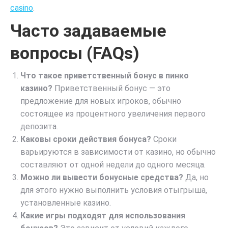
casino
.
Часто задаваемые
вопросы (FAQs)
Что такое приветственный бонус в пинко
казино?
Приветственный бонус — это
предложение для новых игроков, обычно
состоящее из процентного увеличения первого
депозита.
Каковы сроки действия бонуса?
Сроки
варьируются в зависимости от казино, но обычно
составляют от одной недели до одного месяца.
Можно ли вывести бонусные средства?
Да, но
для этого нужно выполнить условия отыгрыша,
установленные казино.
Какие игры подходят для использования