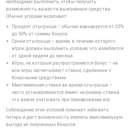
необходимо выполнить, чтобы получить
возможность вывести выигранные средства.
Обычно условия включают:
Процент отыгрыша – обычно варьируется от 20%
до 50% от суммы бонуса.
Сроки отыгрыша – время, в течение которого
игрок должен выполнить условия, что колеблется
от одной недели до месяца.
Игры, на которые распространяется бонус – не
все игры засчитывают ставки, сделанные с
бонусными средствами.
Максимальная ставка во время отыгрыша –
часто устанавливается лимит на размер ставки,
что важно учитывать при планировании игр.
Соблюдение этих условий поможет избежать
потерь и даст возможность извлечь максимальную
выгоду из полученных бонусов.