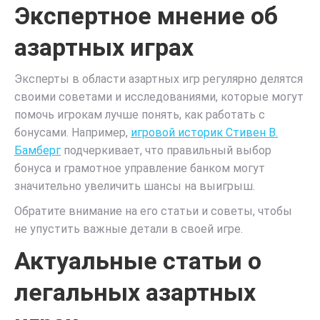
Экспертное мнение об
азартных играх
Эксперты в области азартных игр регулярно делятся
своими советами и исследованиями, которые могут
помочь игрокам лучше понять, как работать с
бонусами. Например,
игровой историк Стивен В.
Бамберг
подчеркивает, что правильный выбор
бонуса и грамотное управление банком могут
значительно увеличить шансы на выигрыш.
Обратите внимание на его статьи и советы, чтобы
не упустить важные детали в своей игре.
Актуальные статьи о
легальных азартных