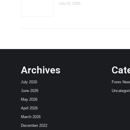
July 22, 2026
Archives
Cat
July 2026
Forex New
June 2026
Uncategor
May 2026
April 2026
March 2026
December 2022