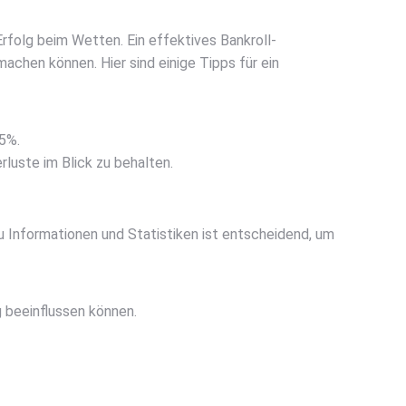
rfolg beim Wetten. Ein effektives Bankroll-
achen können. Hier sind einige Tipps für ein
-5%.
luste im Blick zu behalten.
 Informationen und Statistiken ist entscheidend, um
g beeinflussen können.