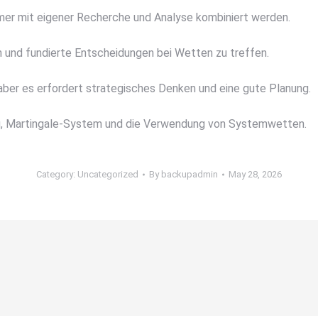
immer mit eigener Recherche und Analyse kombiniert werden.
n und fundierte Entscheidungen bei Wetten zu treffen.
aber es erfordert strategisches Denken und eine gute Planung.
ng, Martingale-System und die Verwendung von Systemwetten.
Category:
Uncategorized
By
backupadmin
May 28, 2026