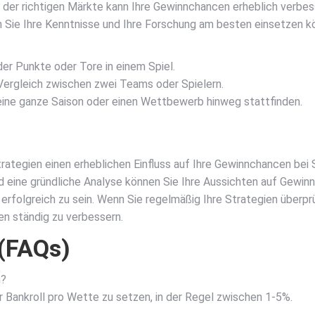
l der richtigen Märkte kann Ihre Gewinnchancen erheblich verbes
en Sie Ihre Kenntnisse und Ihre Forschung am besten einsetzen kö
r Punkte oder Tore in einem Spiel.
ergleich zwischen zwei Teams oder Spielern.
 eine ganze Saison oder einen Wettbewerb hinweg stattfinden.
ategien einen erheblichen Einfluss auf Ihre Gewinnchancen bei
eine gründliche Analyse können Sie Ihre Aussichten auf Gewinne
g erfolgreich zu sein. Wenn Sie regelmäßig Ihre Strategien überpr
en ständig zu verbessern.
 (FAQs)
n?
r Bankroll pro Wette zu setzen, in der Regel zwischen 1-5%.