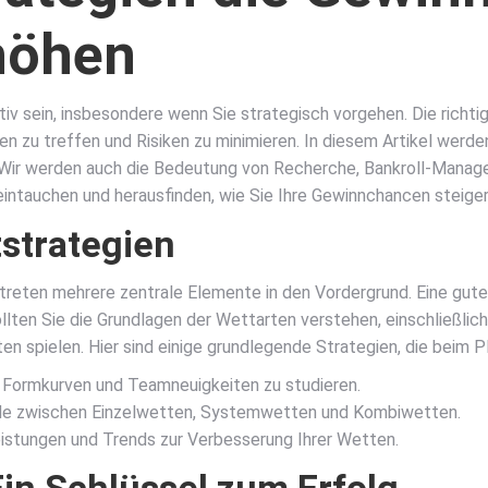
höhen
tiv sein, insbesondere wenn Sie strategisch vorgehen. Die richt
gen zu treffen und Risiken zu minimieren. In diesem Artikel werd
 Wir werden auch die Bedeutung von Recherche, Bankroll-Manage
 eintauchen und herausfinden, wie Sie Ihre Gewinnchancen steige
strategien
reten mehrere zentrale Elemente in den Vordergrund. Eine gute
sollten Sie die Grundlagen der Wettarten verstehen, einschließl
en spielen. Hier sind einige grundlegende Strategien, die beim 
n, Formkurven und Teamneuigkeiten zu studieren.
de zwischen Einzelwetten, Systemwetten und Kombiwetten.
istungen und Trends zur Verbesserung Ihrer Wetten.