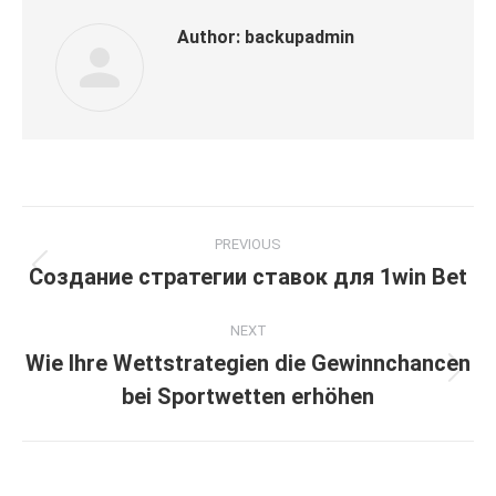
Author:
backupadmin
Post
PREVIOUS
navigation
Создание стратегии ставок для 1win Bet
Previous
post:
NEXT
Wie Ihre Wettstrategien die Gewinnchancen
Next
bei Sportwetten erhöhen
post: