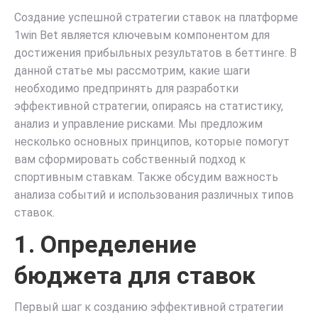
Создание успешной стратегии ставок на платформе
1win Bet является ключевым компонентом для
достижения прибыльных результатов в беттинге. В
данной статье мы рассмотрим, какие шаги
необходимо предпринять для разработки
эффективной стратегии, опираясь на статистику,
анализ и управление рисками. Мы предложим
несколько основных принципов, которые помогут
вам сформировать собственный подход к
спортивным ставкам. Также обсудим важность
анализа событий и использования различных типов
ставок.
1. Определение
бюджета для ставок
Первый шаг к созданию эффективной стратегии