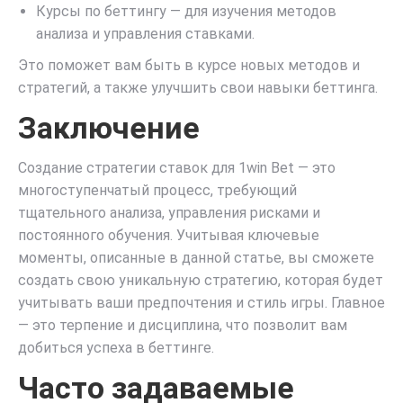
Курсы по беттингу — для изучения методов
анализа и управления ставками.
Это поможет вам быть в курсе новых методов и
стратегий, а также улучшить свои навыки беттинга.
Заключение
Создание стратегии ставок для 1win Bet — это
многоступенчатый процесс, требующий
тщательного анализа, управления рисками и
постоянного обучения. Учитывая ключевые
моменты, описанные в данной статье, вы сможете
создать свою уникальную стратегию, которая будет
учитывать ваши предпочтения и стиль игры. Главное
— это терпение и дисциплина, что позволит вам
добиться успеха в беттинге.
Часто задаваемые