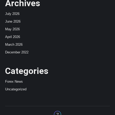
Archives
July 2026
June 2026
May 2026
April 2026
March 2026
December 2022
Categories
Forex News
Uncategorized