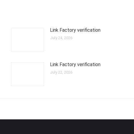
Link Factory verification
July 24, 2026
Link Factory verification
July 22, 2026