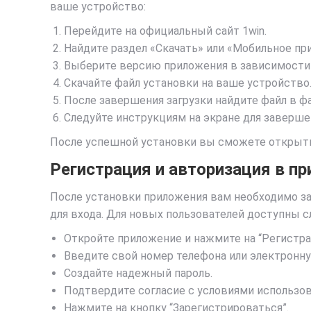
ваше устройство:
Перейдите на официальный сайт 1win.
Найдите раздел «Скачать» или «Мобильное пр
Выберите версию приложения в зависимости о
Скачайте файл установки на ваше устройство
После завершения загрузки найдите файл в ф
Следуйте инструкциям на экране для заверше
После успешной установки вы сможете открыть 
Регистрация и авторизация в п
После установки приложения вам необходимо за
для входа. Для новых пользователей доступны 
Откройте приложение и нажмите на “Регистра
Введите свой номер телефона или электронну
Создайте надежный пароль.
Подтвердите согласие с условиями использов
Нажмите на кнопку “Зарегистрироваться”.