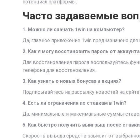
потенциал платформы.
Часто задаваемые воп
1. Можно ли скачать 1win на компьютер?
Да, главное приложение 1win предназначено для
2. Как я могу восстановить пароль от аккаунта
Для восстановления пароля воспользуйтесь функ
телефона для восстановления.
3. Как узнать о новых бонусах и акциях?
Подписывайтесь на рассылку новостей на сайте
4. Есть ли ограничения по ставкам в 1win?
Да, минимальные и максимальные суммы ставок 
5. Как быстро получить выигрыш после ставки
Скорость вывода средств зависит от выбранног