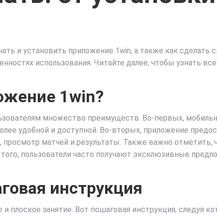
чать и установить приложение 1win, а также как сделат
енностях использования. Читайте далее, чтобы узнать вс
ожение 1win?
ьзователям множество преимуществ. Во-первых, мобильн
 более удобной и доступной. Во-вторых, приложение пред
, просмотр матчей и результаты. Также важно отметить,
е того, пользователи часто получают эксклюзивные предл
аговая инструкция
 и плоское занятие. Вот пошаговая инструкция, следуя 