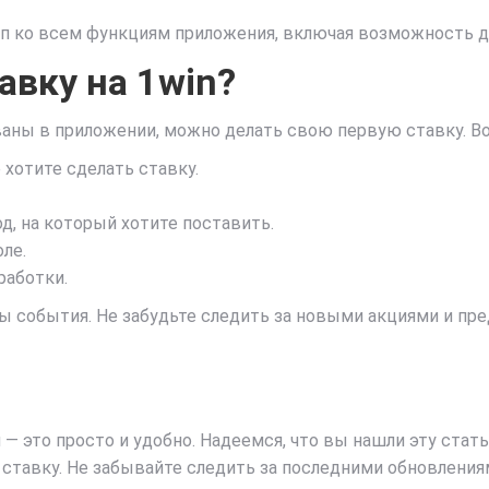
п ко всем функциям приложения, включая возможность де
авку на 1win?
аны в приложении, можно делать свою первую ставку. Во
 хотите сделать ставку.
, на который хотите поставить.
ле.
работки.
ты события. Не забудьте следить за новыми акциями и п
 — это просто и удобно. Надеемся, что вы нашли эту стат
ставку. Не забывайте следить за последними обновления