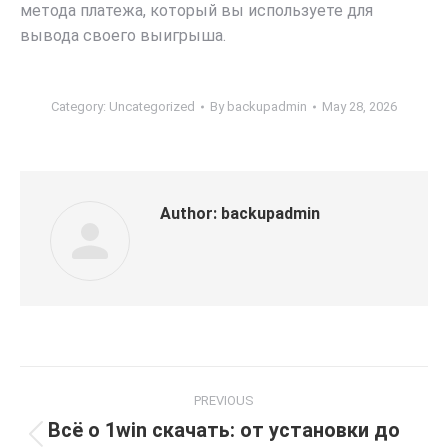
метода платежа, который вы используете для
вывода своего выигрыша.
Category:
Uncategorized
By
backupadmin
May 28, 2026
Author:
backupadmin
Post
PREVIOUS
navigation
Всё о 1win скачать: от установки до
Previous