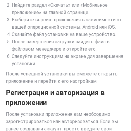
Найдите раздел «Скачать» или «Мобильное
приложение» на главной странице.
Выберите версию приложения в зависимости от
вашей операционной системы: Android или iOS.
Скачайте файл установки на ваше устройство.
После завершения загрузки найдите файл в
файловом менеджере и откройте его.
Следуйте инструкциям на экране для завершения
установки.
После успешной установки вы сможете открыть
приложение и перейти к его настройкам.
Регистрация и авторизация в
приложении
После установки приложения вам необходимо
зарегистрироваться или авторизоваться. Если вы
ранее создавали аккаунт, просто введите свои