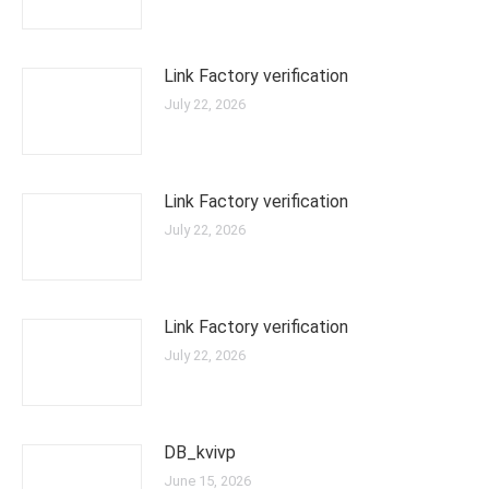
Link Factory verification
July 22, 2026
Link Factory verification
July 22, 2026
Link Factory verification
July 22, 2026
DB_kvivp
June 15, 2026