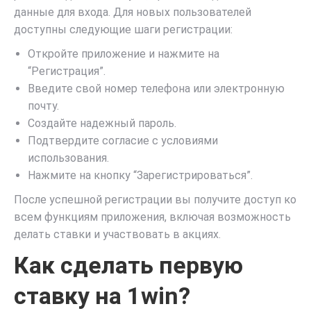
данные для входа. Для новых пользователей
доступны следующие шаги регистрации:
Откройте приложение и нажмите на
“Регистрация”.
Введите свой номер телефона или электронную
почту.
Создайте надежный пароль.
Подтвердите согласие с условиями
использования.
Нажмите на кнопку “Зарегистрироваться”.
После успешной регистрации вы получите доступ ко
всем функциям приложения, включая возможность
делать ставки и участвовать в акциях.
Как сделать первую
ставку на 1win?