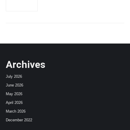
Archives
July 2026
June 2026
May 2026
April 2026
March 2026
December 2022