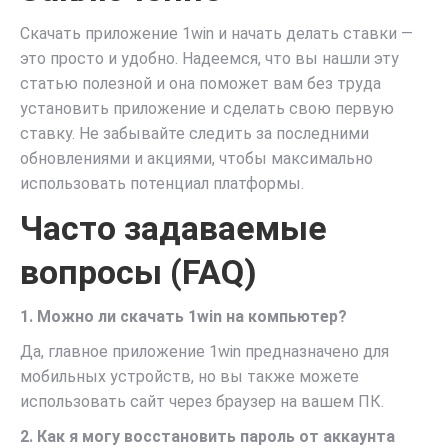
Скачать приложение 1win и начать делать ставки —
это просто и удобно. Надеемся, что вы нашли эту
статью полезной и она поможет вам без труда
установить приложение и сделать свою первую
ставку. Не забывайте следить за последними
обновлениями и акциями, чтобы максимально
использовать потенциал платформы.
Часто задаваемые
вопросы (FAQ)
1. Можно ли скачать 1win на компьютер?
Да, главное приложение 1win предназначено для
мобильных устройств, но вы также можете
использовать сайт через браузер на вашем ПК.
2. Как я могу восстановить пароль от аккаунта