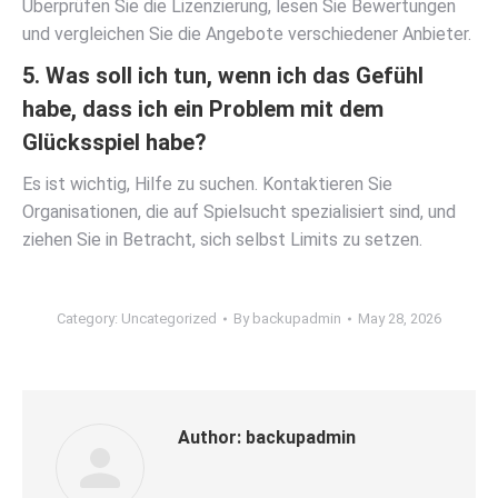
Überprüfen Sie die Lizenzierung, lesen Sie Bewertungen
und vergleichen Sie die Angebote verschiedener Anbieter.
5. Was soll ich tun, wenn ich das Gefühl
habe, dass ich ein Problem mit dem
Glücksspiel habe?
Es ist wichtig, Hilfe zu suchen. Kontaktieren Sie
Organisationen, die auf Spielsucht spezialisiert sind, und
ziehen Sie in Betracht, sich selbst Limits zu setzen.
Category:
Uncategorized
By
backupadmin
May 28, 2026
Author:
backupadmin