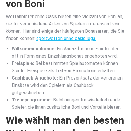
von Boni
Wettanbieter ohne Oasis bieten eine Vielzahl von Boni an,
die für verschiedene Arten von Spielern interessant sein
können. Hier sind einige der häufigsten Bonusarten, die Sie
finden können:
sportwetten ohne oasis legal
Willkommensbonus:
Ein Anreiz für neue Spieler, der
oft in Form eines Einzahlungsbonus angeboten wird.
Freispiele:
Bei bestimmten Spielautomaten können
Spieler Freispiele als Teil von Promotions erhalten.
Cashback-Angebote:
Ein Prozentsatz der verlorenen
Einsätze wird den Spielern als Cashback
gutgeschrieben.
Treueprogramme:
Belohnungen für wiederkehrende
Spieler, die ihnen zusätzliche Boni und Vorteile bieten.
Wie wählt man den besten