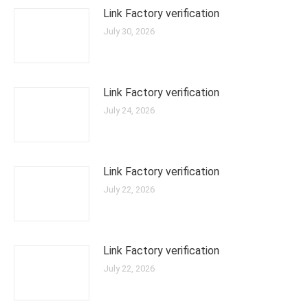
Link Factory verification
July 30, 2026
Link Factory verification
July 24, 2026
Link Factory verification
July 22, 2026
Link Factory verification
July 22, 2026