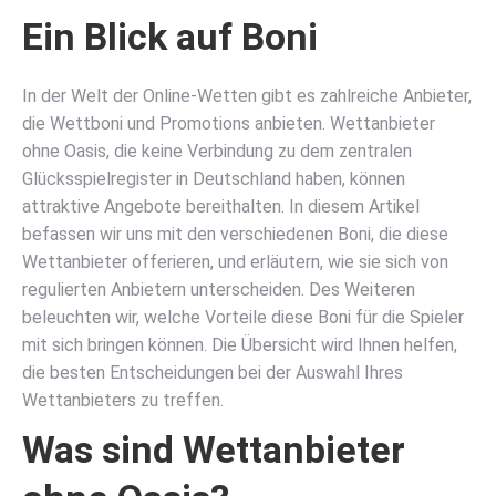
Ein Blick auf Boni
In der Welt der Online-Wetten gibt es zahlreiche Anbieter,
die Wettboni und Promotions anbieten. Wettanbieter
ohne Oasis, die keine Verbindung zu dem zentralen
Glücksspielregister in Deutschland haben, können
attraktive Angebote bereithalten. In diesem Artikel
befassen wir uns mit den verschiedenen Boni, die diese
Wettanbieter offerieren, und erläutern, wie sie sich von
regulierten Anbietern unterscheiden. Des Weiteren
beleuchten wir, welche Vorteile diese Boni für die Spieler
mit sich bringen können. Die Übersicht wird Ihnen helfen,
die besten Entscheidungen bei der Auswahl Ihres
Wettanbieters zu treffen.
Was sind Wettanbieter