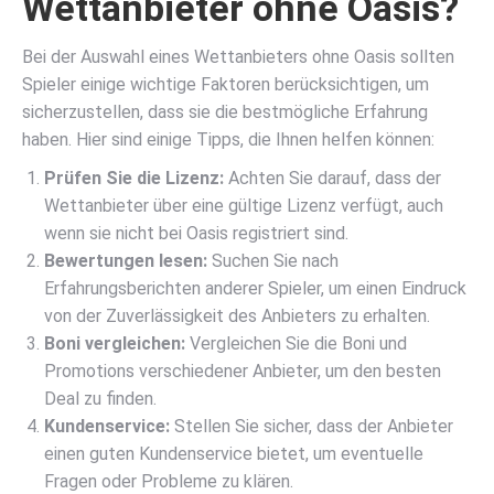
Wettanbieter ohne Oasis?
Bei der Auswahl eines Wettanbieters ohne Oasis sollten
Spieler einige wichtige Faktoren berücksichtigen, um
sicherzustellen, dass sie die bestmögliche Erfahrung
haben. Hier sind einige Tipps, die Ihnen helfen können:
Prüfen Sie die Lizenz:
Achten Sie darauf, dass der
Wettanbieter über eine gültige Lizenz verfügt, auch
wenn sie nicht bei Oasis registriert sind.
Bewertungen lesen:
Suchen Sie nach
Erfahrungsberichten anderer Spieler, um einen Eindruck
von der Zuverlässigkeit des Anbieters zu erhalten.
Boni vergleichen:
Vergleichen Sie die Boni und
Promotions verschiedener Anbieter, um den besten
Deal zu finden.
Kundenservice:
Stellen Sie sicher, dass der Anbieter
einen guten Kundenservice bietet, um eventuelle
Fragen oder Probleme zu klären.