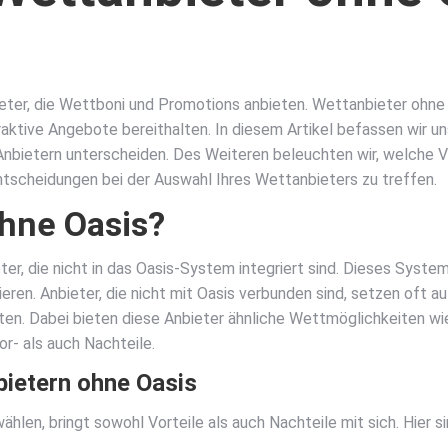
ieter, die Wettboni und Promotions anbieten. Wettanbieter ohne 
raktive Angebote bereithalten. In diesem Artikel befassen wir u
n Anbietern unterscheiden. Des Weiteren beleuchten wir, welche Vo
Entscheidungen bei der Auswahl Ihres Wettanbieters zu treffen.
ohne Oasis?
er, die nicht in das Oasis-System integriert sind. Dieses Syste
ren. Anbieter, die nicht mit Oasis verbunden sind, setzen oft au
en. Dabei bieten diese Anbieter ähnliche Wettmöglichkeiten wie
r- als auch Nachteile.
bietern ohne Oasis
hlen, bringt sowohl Vorteile als auch Nachteile mit sich. Hier s