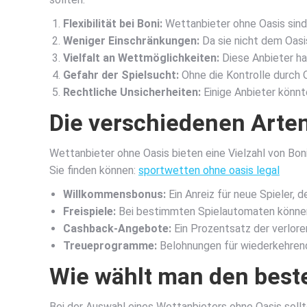
Flexibilität bei Boni:
Wettanbieter ohne Oasis sind 
Weniger Einschränkungen:
Da sie nicht dem Oasi
Vielfalt an Wettmöglichkeiten:
Diese Anbieter ha
Gefahr der Spielsucht:
Ohne die Kontrolle durch O
Rechtliche Unsicherheiten:
Einige Anbieter könnte
Die verschiedenen Arten
Wettanbieter ohne Oasis bieten eine Vielzahl von Boni 
Sie finden können:
sportwetten ohne oasis legal
Willkommensbonus:
Ein Anreiz für neue Spieler, 
Freispiele:
Bei bestimmten Spielautomaten können S
Cashback-Angebote:
Ein Prozentsatz der verlore
Treueprogramme:
Belohnungen für wiederkehrende 
Wie wählt man den best
Bei der Auswahl eines Wettanbieters ohne Oasis sollt