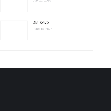
July 22, 2026
DB_kvivp
June 15, 2026