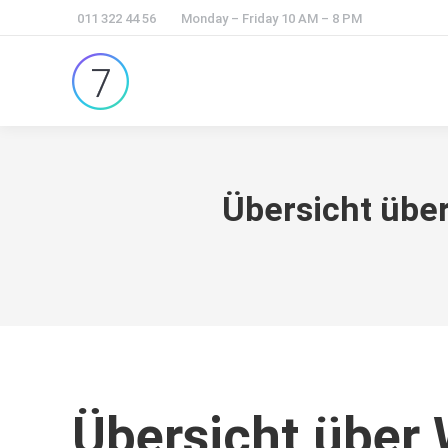
011 322 44 56
Monday – Friday 10 AM – 8 PM
Übersicht über
Übersicht über 