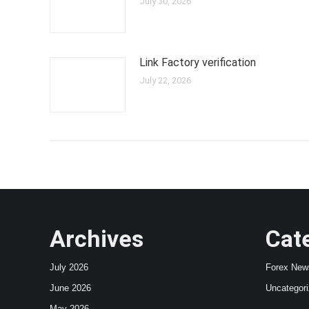
July 30, 2026
Link Factory verification
July 22, 2026
Archives
Cat
July 2026
Forex New
June 2026
Uncategor
May 2026