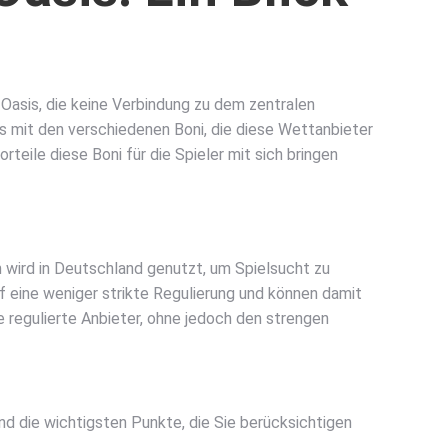
Oasis, die keine Verbindung zu dem zentralen
ns mit den verschiedenen Boni, die diese Wettanbieter
rteile diese Boni für die Spieler mit sich bringen
m wird in Deutschland genutzt, um Spielsucht zu
f eine weniger strikte Regulierung und können damit
 regulierte Anbieter, ohne jedoch den strengen
ind die wichtigsten Punkte, die Sie berücksichtigen