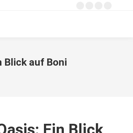
Facebook
Twitter
Instagram
YouTube
page
page
page
page
opens
opens
opens
opens
Search:
in
in
in
in
new
new
new
new
window
window
window
window
 Blick auf Boni
asis: Ein Blick