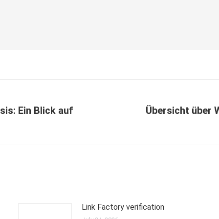
is: Ein Blick auf
Übersicht über W
Next
post:
Link Factory verification