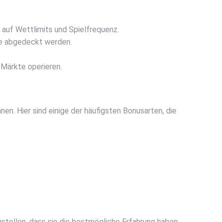
 auf Wettlimits und Spielfrequenz.
ie abgedeckt werden.
 Märkte operieren.
nen. Hier sind einige der häufigsten Bonusarten, die
stellen, dass sie die bestmögliche Erfahrung haben.