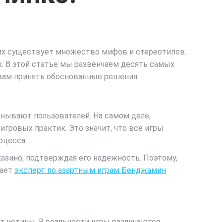
 них существует множество мифов и стереотипов.
х. В этой статье мы развенчаем десять самых
вам принять обоснованные решения.
анывают пользователей. На самом деле,
гровых практик. Это значит, что все игры
оцесса.
азино, подтверждая его надежность. Поэтому,
дает
эксперт по азартным играм Бенджамин
от истины. В реальности игры различаются