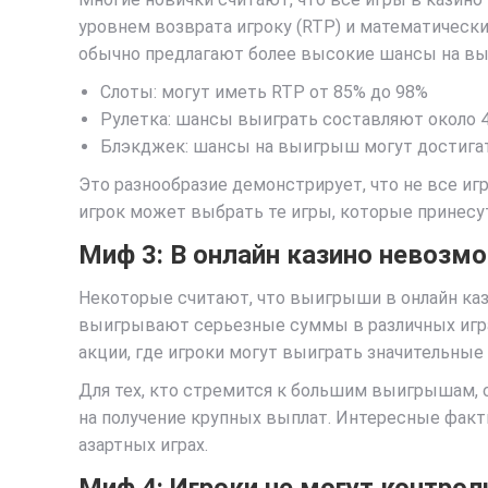
уровнем возврата игроку (RTP) и математическ
обычно предлагают более высокие шансы на вы
Слоты: могут иметь RTP от 85% до 98%
Рулетка: шансы выиграть составляют около 4
Блэкджек: шансы на выигрыш могут достига
Это разнообразие демонстрирует, что не все иг
игрок может выбрать те игры, которые принес
Миф 3: В онлайн казино невоз
Некоторые считают, что выигрыши в онлайн каз
выигрывают серьезные суммы в различных играх,
акции, где игроки могут выиграть значительны
Для тех, кто стремится к большим выигрышам, 
на получение крупных выплат. Интересные фак
азартных играх.