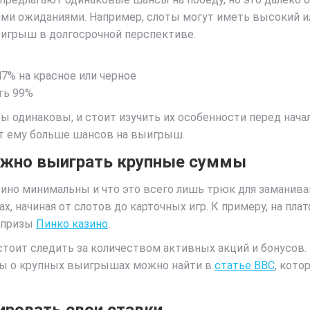
ими ожиданиями. Например, слоты могут иметь высокий ил
игрыш в долгосрочной перспективе.
7% на красное или черное
ть 99%
ры одинаковы, и стоит изучить их особенности перед нач
ут ему больше шансов на выигрыш.
можно выиграть крупные суммы
ино минимальны и что это всего лишь трюк для заманива
 начиная от слотов до карточных игр. К примеру, на пл
е призы
Пинко казино
.
стоит следить за количеством активных акций и бонусов
ты о крупных выигрышах можно найти в
статье BBC
, кото