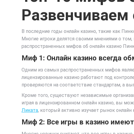
Развенчиваем
В последние годы онлайн казино, такие как Пин
Многие игроки делятся своими мнениями о том, 
распространенных мифов об онлайн казино Пин
Миф 1: Онлайн казино всегда о
Одним из самых распространенных мифов являетс
лицензированные казино работают под контроле
проверяются на соответствие стандартам, а вы
Кроме того, существуют независимые организац
играя в лицензированном онлайн казино, вы мо
Ликата
, который активно изучает рынок онлайн 
Миф 2: Все игры в казино име
Многие новички считают, что все игры в казино