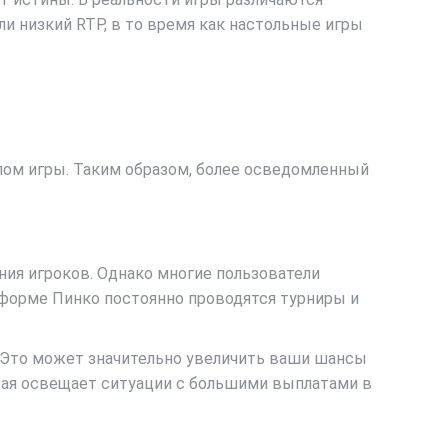
и низкий RTP, в то время как настольные игры
алом игры. Таким образом, более осведомленный
ния игроков. Однако многие пользователи
атформе Пинко постоянно проводятся турниры и
. Это может значительно увеличить ваши шансы
рая освещает ситуации с большими выплатами в