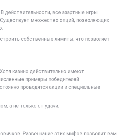
 В действительности, все азартные игры
. Существует множество опций, позволяющих
ю.
астроить собственные лимиты, что позволяет
. Хотя казино действительно имеют
гочисленные примеры победителей
стоянно проводятся акции и специальные
м, а не только от удачи.
новичков. Развенчание этих мифов позволит вам