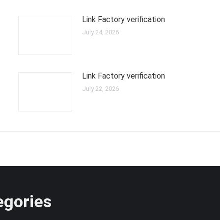
Link Factory verification
July 24, 2026
Link Factory verification
July 22, 2026
egories