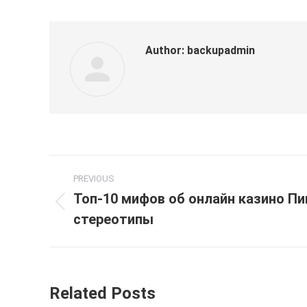
Author:
backupadmin
Post
PREVIOUS
navigation
Топ-10 мифов об онлайн казино Пи
Previous
стереотипы
post:
Related Posts