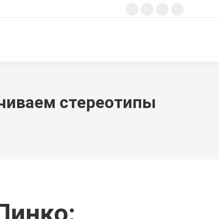
Facebook
Twitter
Instagram
YouTube
page
page
page
page
opens
opens
opens
opens
Search:
in
in
in
in
new
new
new
new
window
window
window
window
нчиваем стереотипы
Пинко: