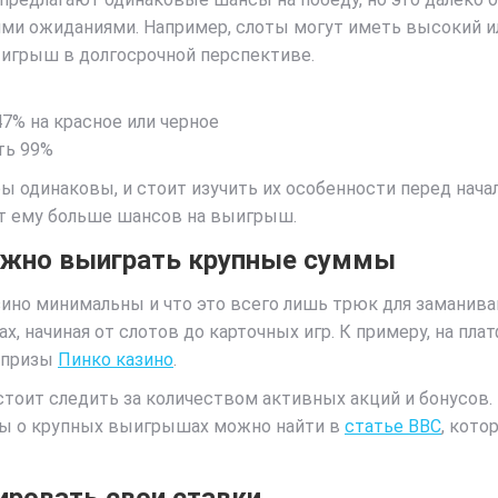
ими ожиданиями. Например, слоты могут иметь высокий ил
игрыш в долгосрочной перспективе.
7% на красное или черное
ть 99%
ры одинаковы, и стоит изучить их особенности перед нач
ут ему больше шансов на выигрыш.
можно выиграть крупные суммы
ино минимальны и что это всего лишь трюк для заманива
 начиная от слотов до карточных игр. К примеру, на пл
е призы
Пинко казино
.
стоит следить за количеством активных акций и бонусов
ты о крупных выигрышах можно найти в
статье BBC
, кото