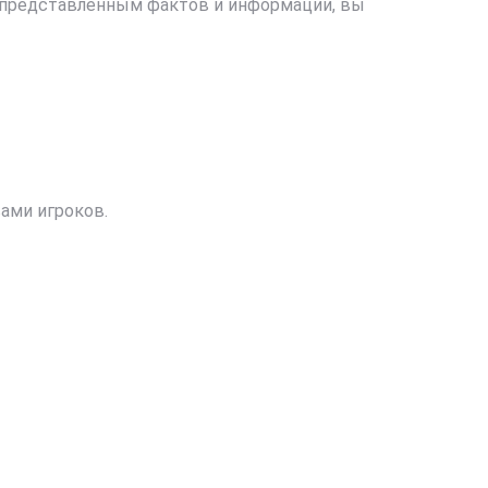
м представленным фактов и информации, вы
ами игроков.