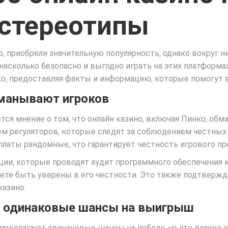
 стереотипы
ко, приобрели значительную популярность, однако вокруг
насколько безопасно и выгодно играть на этих платформа
ко, предоставляя факты и информацию, которые помогут 
бманывают игроков
я мнение о том, что онлайн казино, включая Пинко, обм
м регуляторов, которые следят за соблюдением честных и
платы рандомные, что гарантирует честность игрового пр
ии, которые проводят аудит программного обеспечения к
жете быть уверены в его честности. Это также подтверж
казино.
ют одинаковые шансы на выигрыш
 предлагают одинаковые шансы на победу, но это далеко 