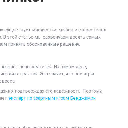
 них существует множество мифов и стереотипов.
х. В этой статье мы развенчаем десять самых
вам принять обоснованные решения.
анывают пользователей. На самом деле,
гровых практик. Это значит, что все игры
оцесса.
азино, подтверждая его надежность. Поэтому,
дает
эксперт по азартным играм Бенджамин
от истины. В реальности игры различаются