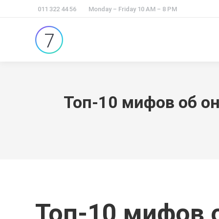
011 322 44 56
Monday – Friday 10 AM – 8 PM
Топ-10 мифов об о
Топ-10 мифов 