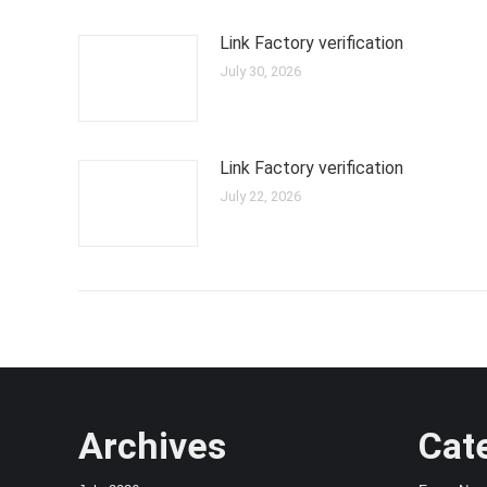
Link Factory verification
July 30, 2026
Link Factory verification
July 22, 2026
Archives
Cat