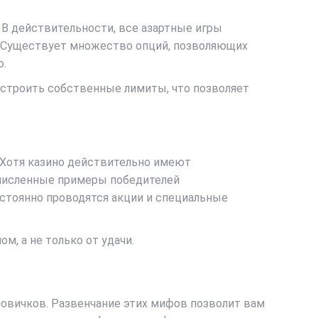
 В действительности, все азартные игры
. Существует множество опций, позволяющих
ю.
астроить собственные лимиты, что позволяет
. Хотя казино действительно имеют
гочисленные примеры победителей
стоянно проводятся акции и специальные
м, а не только от удачи.
новичков. Развенчание этих мифов позволит вам