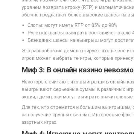
уровнем возврата игроку (RTP) и математическ
обычно предлагают более высокие шансы на вы
Слоты: могут иметь RTP от 85% до 98%
Рулетка: шансы выиграть составляют около 4
Блэкджек: шансы на выигрыш могут достига
Это разнообразие демонстрирует, что не все иг
игрок может выбрать те игры, которые принес
Миф 3: В онлайн казино невоз
Некоторые считают, что выигрыши в онлайн каз
выигрывают серьезные суммы в различных играх,
акции, где игроки могут выиграть значительны
Для тех, кто стремится к большим выигрышам, 
на получение крупных выплат. Интересные фак
азартных играх.