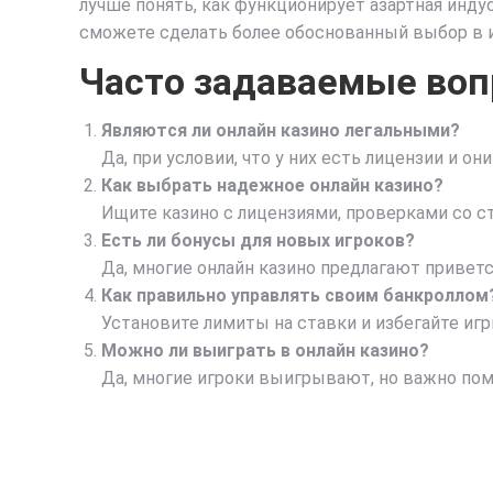
лучше понять, как функционирует азартная инд
сможете сделать более обоснованный выбор в и
Часто задаваемые во
Являются ли онлайн казино легальными?
Да, при условии, что у них есть лицензии и 
Как выбрать надежное онлайн казино?
Ищите казино с лицензиями, проверками со 
Есть ли бонусы для новых игроков?
Да, многие онлайн казино предлагают привет
Как правильно управлять своим банкроллом
Установите лимиты на ставки и избегайте игр
Можно ли выиграть в онлайн казино?
Да, многие игроки выигрывают, но важно пом