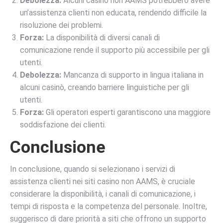
Debolezza:
Alcuni casinò non AAMS potrebbero avere
un’assistenza clienti non educata, rendendo difficile la
risoluzione dei problemi.
Forza:
La disponibilità di diversi canali di
comunicazione rende il supporto più accessibile per gli
utenti.
Debolezza:
Mancanza di supporto in lingua italiana in
alcuni casinò, creando barriere linguistiche per gli
utenti.
Forza:
Gli operatori esperti garantiscono una maggiore
soddisfazione dei clienti.
Conclusione
In conclusione, quando si selezionano i servizi di
assistenza clienti nei siti casino non AAMS, è cruciale
considerare la disponibilità, i canali di comunicazione, i
tempi di risposta e la competenza del personale. Inoltre,
suggerisco di dare priorità a siti che offrono un supporto