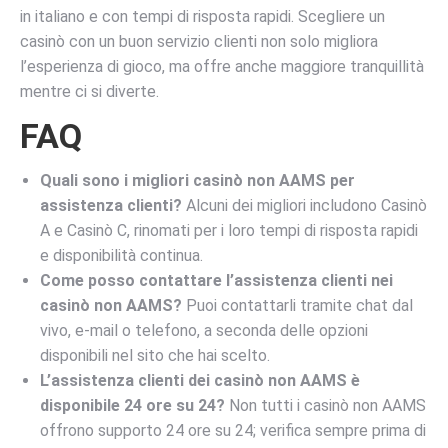
in italiano e con tempi di risposta rapidi. Scegliere un
casinò con un buon servizio clienti non solo migliora
l’esperienza di gioco, ma offre anche maggiore tranquillità
mentre ci si diverte.
FAQ
Quali sono i migliori casinò non AAMS per
assistenza clienti?
Alcuni dei migliori includono Casinò
A e Casinò C, rinomati per i loro tempi di risposta rapidi
e disponibilità continua.
Come posso contattare l’assistenza clienti nei
casinò non AAMS?
Puoi contattarli tramite chat dal
vivo, e-mail o telefono, a seconda delle opzioni
disponibili nel sito che hai scelto.
L’assistenza clienti dei casinò non AAMS è
disponibile 24 ore su 24?
Non tutti i casinò non AAMS
offrono supporto 24 ore su 24; verifica sempre prima di