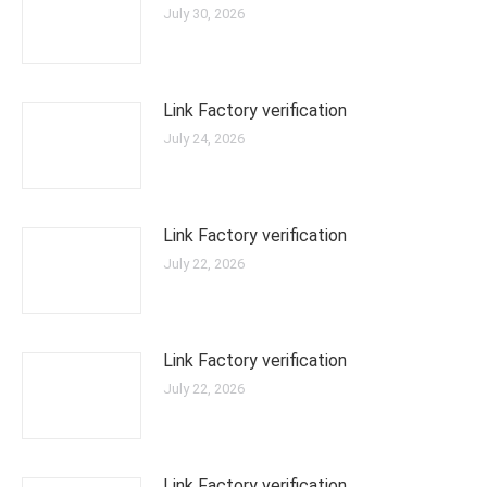
July 30, 2026
Link Factory verification
July 24, 2026
Link Factory verification
July 22, 2026
Link Factory verification
July 22, 2026
Link Factory verification