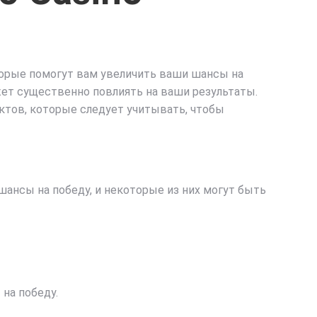
оторые помогут вам увеличить ваши шансы на
жет существенно повлиять на ваши результаты.
ктов, которые следует учитывать, чтобы
шансы на победу, и некоторые из них могут быть
на победу.