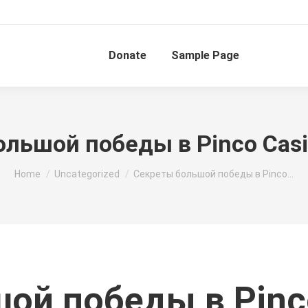
Donate
Sample Page
льшой победы в Pinco Cas
You are here:
Home
Uncategorized
Секреты большой победы в Pinco…
ой победы в Pinc