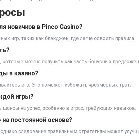
просы
ля новичков в Pinco Casino?
ных игр, таких как блэкджек, где легче освоить правила.
ить?
, которые можно получить как часть бонусных предложен
ды в казино?
вайтесь его. Это поможет избежать чрезмерных трат.
аждой игры?
 шансы на успех, особенно в играх, требующих навыков.
о на постоянной основе?
однако следование правильным стратегиям может улучш