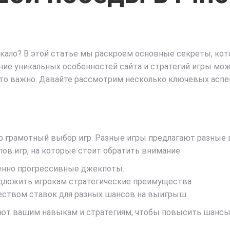
Зеркало? В этой статье мы раскроем основные секреты, к
ание уникальных особенностей сайта и стратегий игры мо
то важно. Давайте рассмотрим несколько ключевых аспе
это грамотный выбор игр. Разные игры предлагают разные 
пов игр, на которые стоит обратить внимание:
енно прогрессивные джекпоты.
дложить игрокам стратегические преимущества.
еством ставок для разных шансов на выигрыш.
ют вашим навыкам и стратегиям, чтобы повысить шансы 