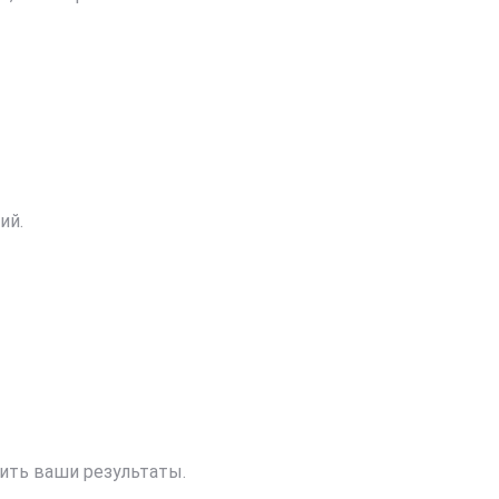
ий.
ить ваши результаты.