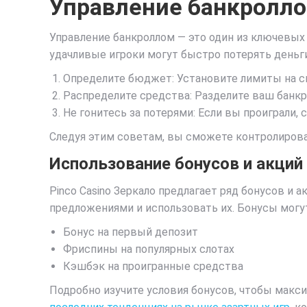
Управление банкролл
Управление банкроллом — это один из ключевых
удачливые игроки могут быстро потерять деньг
Определите бюджет: Установите лимиты на св
Распределите средства: Разделите ваш банкр
Не гонитесь за потерями: Если вы проиграли, 
Следуя этим советам, вы сможете контролирова
Использование бонусов и акций
Pinco Casino Зеркало предлагает ряд бонусов и
предложениями и использовать их. Бонусы могу
Бонус на первый депозит
Фриспины на популярных слотах
Кэшбэк на проигранные средства
Подробно изучите условия бонусов, чтобы максим