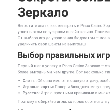
Зеркало
Вы хотите знать, как выиграть в Pinco Casino 
успех в этом популярном онлайн-казино. Поним
От выбора игр до управления бюджетом — все э
увеличить свои шансы на выигрыш.
Выбор правильных игр
Первый шаг к успеху в Pinco Casino Зеркало — 
более выгодными, чем другие. Вот несколько ти
Слоты:
Обычно имеют высокую отдачу, особ
Игровые карты:
Покер и блэкджек могут пре
Рулетка:
Игра с простыми правилами и множ
Поэтому выбирайте игры, которые соответству