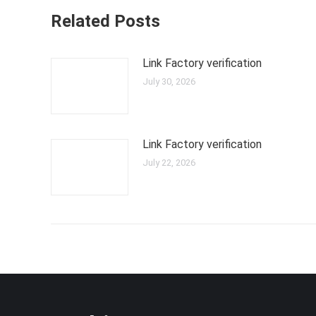
Related Posts
Link Factory verification
July 30, 2026
Link Factory verification
July 22, 2026