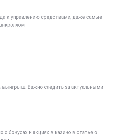
ода к управлению средствами, даже самые
анкроллом:
на выигрыш. Важно следить за актуальными
 о бонусах и акциях в казино в статье о