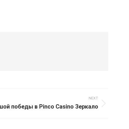
NEXT
ой победы в Pinco Casino Зеркало