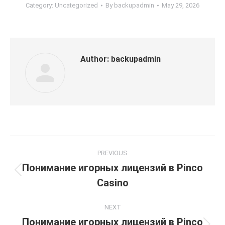
Category:
Uncategorized
By
backupadmin
May 29, 2026
Author:
backupadmin
Post
PREVIOUS
navigation
Понимание игорных лицензий в Pinco
Previous
Casino
post:
NEXT
Понимание игорных лицензий в Pinco