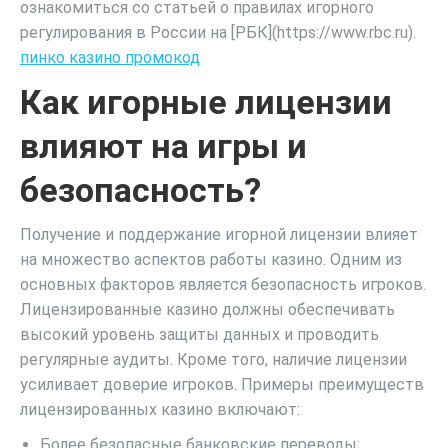
ознакомиться со статьей о правилах игорного
регулирования в России на [РБК](https://www.rbc.ru).
пинко казино промокод
Как игорные лицензии
влияют на игры и
безопасность?
Получение и поддержание игорной лицензии влияет
на множество аспектов работы казино. Одним из
основных факторов является безопасность игроков.
Лицензированные казино должны обеспечивать
высокий уровень защиты данных и проводить
регулярные аудиты. Кроме того, наличие лицензии
усиливает доверие игроков. Примеры преимуществ
лицензированных казино включают:
Более безопасные банковские переводы;