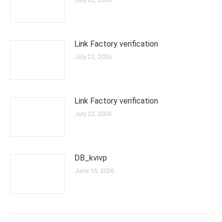
Link Factory verification
July 22, 2026
Link Factory verification
July 22, 2026
DB_kvivp
June 15, 2026