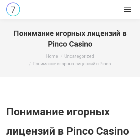
Search:
Понимание игорных лицензий в
Pinco Casino
You are here:
Home
Uncategorized
Понимание игорных лицензий в Pinco…
Понимание игорных
лицензий в Pinco Casino