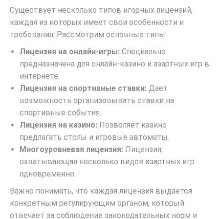
Существует несколько типов игорных лицензий,
каждая из которых имеет свои особенности и
требования. Рассмотрим основные типы:
Лицензия на онлайн-игры:
Специально
предназначена для онлайн-казино и азартных игр в
интернете.
Лицензия на спортивные ставки:
Дает
возможность организовывать ставки на
спортивные события.
Лицензия на казино:
Позволяет казино
предлагать столы и игровые автоматы.
Многоуровневая лицензия:
Лицензия,
охватывающая несколько видов азартных игр
одновременно.
Важно понимать, что каждая лицензия выдается
конкретным регулирующим органом, который
отвечает за соблюдение законодательных норм и