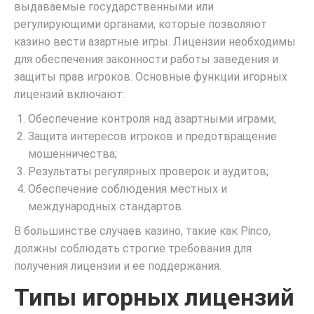
выдаваемые государственными или
регулирующими органами, которые позволяют
казино вести азартные игры. Лицензии необходимы
для обеспечения законности работы заведения и
защиты прав игроков. Основные функции игорных
лицензий включают:
Обеспечение контроля над азартными играми;
Защита интересов игроков и предотвращение
мошенничества;
Результаты регулярных проверок и аудитов;
Обеспечение соблюдения местных и
международных стандартов.
В большинстве случаев казино, такие как Pinco,
должны соблюдать строгие требования для
получения лицензии и ее поддержания.
Типы игорных лицензий