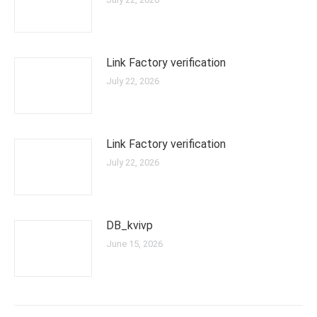
Link Factory verification
July 22, 2026
Link Factory verification
July 22, 2026
DB_kvivp
June 15, 2026