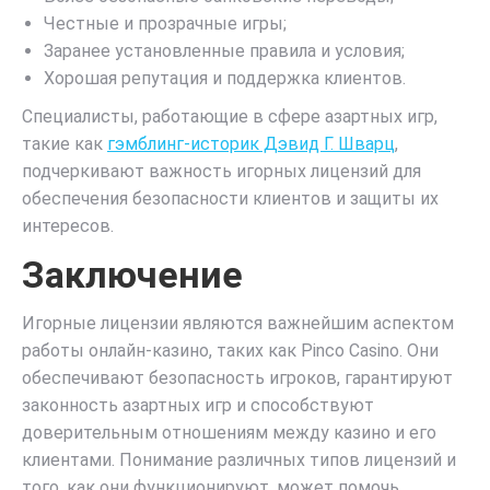
Честные и прозрачные игры;
Заранее установленные правила и условия;
Хорошая репутация и поддержка клиентов.
Специалисты, работающие в сфере азартных игр,
такие как
гэмблинг-историк Дэвид Г. Шварц
,
подчеркивают важность игорных лицензий для
обеспечения безопасности клиентов и защиты их
интересов.
Заключение
Игорные лицензии являются важнейшим аспектом
работы онлайн-казино, таких как Pinco Casino. Они
обеспечивают безопасность игроков, гарантируют
законность азартных игр и способствуют
доверительным отношениям между казино и его
клиентами. Понимание различных типов лицензий и
того, как они функционируют, может помочь