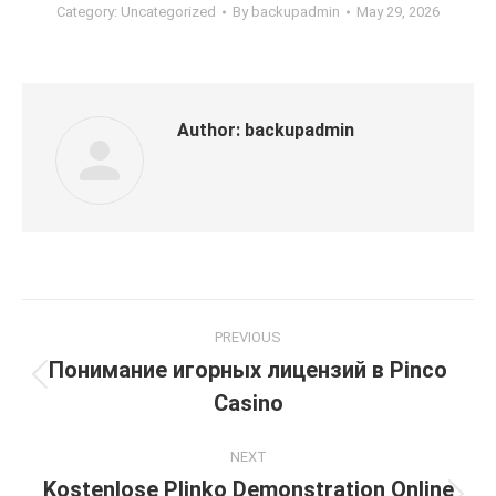
Category:
Uncategorized
By
backupadmin
May 29, 2026
Author:
backupadmin
Post
PREVIOUS
navigation
Понимание игорных лицензий в Pinco
Previous
Casino
post:
NEXT
Kostenlose Plinko Demonstration Online