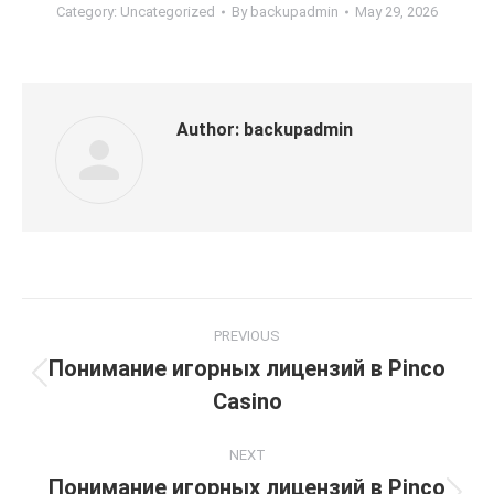
Category:
Uncategorized
By
backupadmin
May 29, 2026
Author:
backupadmin
Post
PREVIOUS
navigation
Понимание игорных лицензий в Pinco
Previous
Casino
post:
NEXT
Понимание игорных лицензий в Pinco