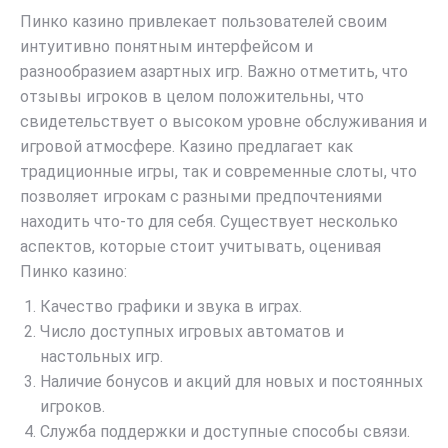
Пинко казино привлекает пользователей своим
интуитивно понятным интерфейсом и
разнообразием азартных игр. Важно отметить, что
отзывы игроков в целом положительны, что
свидетельствует о высоком уровне обслуживания и
игровой атмосфере. Казино предлагает как
традиционные игры, так и современные слоты, что
позволяет игрокам с разными предпочтениями
находить что-то для себя. Существует несколько
аспектов, которые стоит учитывать, оценивая
Пинко казино:
Качество графики и звука в играх.
Число доступных игровых автоматов и
настольных игр.
Наличие бонусов и акций для новых и постоянных
игроков.
Служба поддержки и доступные способы связи.