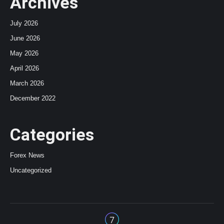
Archives
July 2026
June 2026
May 2026
April 2026
March 2026
December 2022
Categories
Forex News
Uncategorized